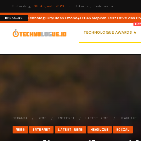
Saturday,
08 August 2026
· Jakarta, Indonesia
 dengan Teknologi DryClean Ozone
LEPAS Siapkan Test Drive dan Program 
BREAKING
TECHNOLOGUE AWARDS ★
BERANDA
/
NEWS
/
INTERNET
/
LATEST NEWS
/
HEADLINE
NEWS
INTERNET
LATEST NEWS
HEADLINE
SOCIAL