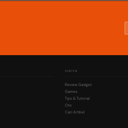
KONTEN
Review Gadget
Games
Tips & Tutorial
Oto
Cari Artikel