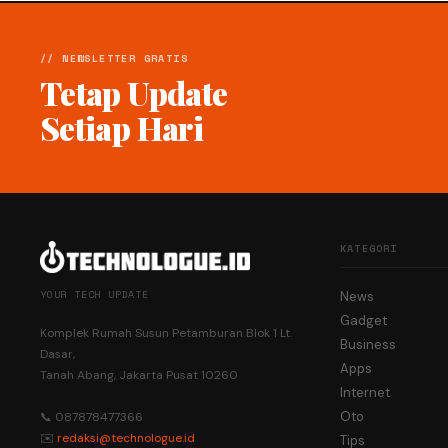
// NEWSLETTER GRATIS
Tetap Update
Setiap Hari
KATEGORI
YOUR TECH UPDATE
News
Gadget
Komplek Rumah Susun Petamburan Blok 1 Lt.
Business
Dasar,
Apps
Tanah Abang, Jakarta Pusat 10260
Internet
Oto
📞 087878477366
✉️
redaksi@technologue.id
Tips