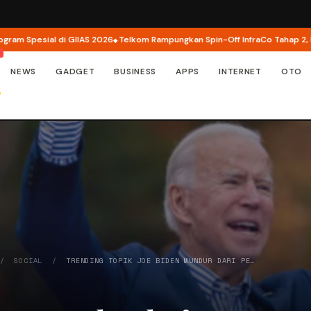
Spesial di GIIAS 2026
Telkom Rampungkan Spin-Off InfraCo Tahap 2, InfraN
NEWS
GADGET
BUSINESS
APPS
INTERNET
OTO
/
SOCIAL
/
TRENDING TOPIK JOE BIDEN MUNDUR DARI PE…