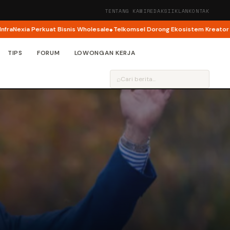
TENTANG KAMI
REDAKSI
IKLAN
KONTAK
exia Perkuat Bisnis Wholesale
Telkomsel Dorong Ekosistem Kreator AI lewa
TIPS
FORUM
LOWONGAN KERJA
⌕