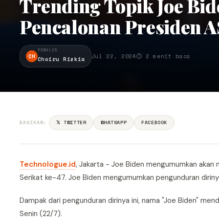
Trending Topik Joe Bi
Pencalonan Presiden A
PENULIS
CH
Jul 22, 2024
⏱ 2 menit baca
Choiru Rizkia
BAGIKAN:
𝕏 TWITTER
WHATSAPP
FACEBOOK
Technologue.id
, Jakarta - Joe Biden mengumumkan akan 
Serikat ke-47. Joe Biden mengumumkan pengunduran dirinya
Dampak dari pengunduran dirinya ini, nama "Joe Biden" mendu
Senin (22/7).