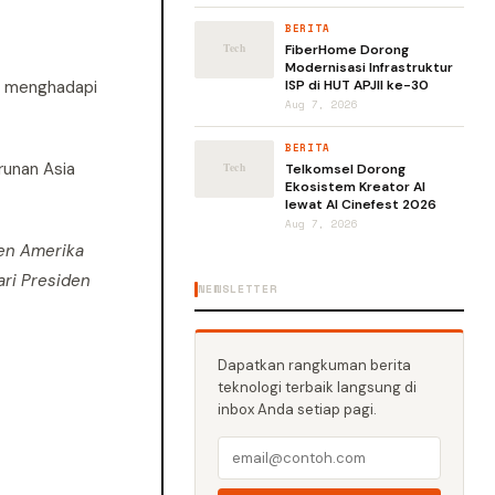
BERITA
FiberHome Dorong
Modernisasi Infrastruktur
an menghadapi
ISP di HUT APJII ke-30
Aug 7, 2026
BERITA
runan Asia
Telkomsel Dorong
Ekosistem Kreator AI
lewat AI Cinefest 2026
Aug 7, 2026
den Amerika
ri Presiden
NEWSLETTER
Dapatkan rangkuman berita
teknologi terbaik langsung di
inbox Anda setiap pagi.