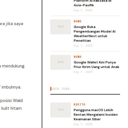
Platform AI Raksasa di
Asia-Pasifik
Aug 7, 2026
NEWS
ra jika saya
Google Buka
Pengembangan Model AI
WeatherNext untuk
Penelitian
Aug 7, 2026
NEWS
Google Wallet Kini Punya
nya mendukung
Fitur Kirim Uang untuk Anak
Aug 7, 2026
" imbuhnya.
BACA JUGA
posisi Wakil
BERITA
kulit hitam
Pengguna macOS Lebih
Rentan Mengalami Insiden
Keamanan Siber
Aug 7, 2026