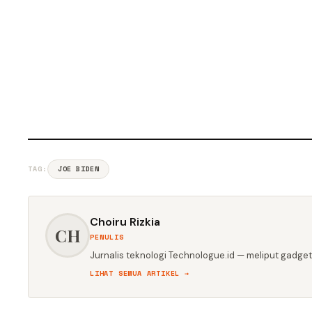
TAG:
JOE BIDEN
Choiru Rizkia
CH
PENULIS
Jurnalis teknologi Technologue.id — meliput gadget,
LIHAT SEMUA ARTIKEL →