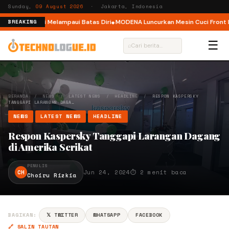
Sunday,
09 August 2026
· Jakarta, Indonesia
 Ajak Pelari Melampaui Batas Diri
MODENA Luncurkan Mesin Cuci Front Loa
BREAKING
☰
⌕
BERANDA
/
NEWS
/
LATEST NEWS
/
HEADLINE
/
RESPON KASPERSKY
TANGGAPI LARANGAN DAGA…
NEWS
LATEST NEWS
HEADLINE
Respon Kaspersky Tanggapi Larangan Dagang
di Amerika Serikat
PENULIS
CH
Jun 24, 2024
⏱ 2 menit baca
Choiru Rizkia
BAGIKAN:
𝕏 TWITTER
WHATSAPP
FACEBOOK
🔗 SALIN TAUTAN