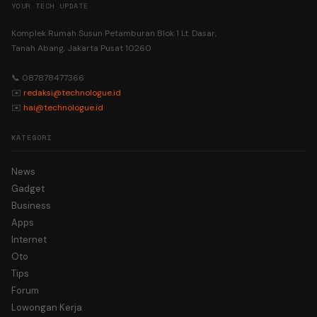
YOUR TECH UPDATE
Komplek Rumah Susun Petamburan Blok 1 Lt. Dasar,
Tanah Abang, Jakarta Pusat 10260
📞 087878477366
✉️
redaksi@technologue.id
✉️
hai@technologue.id
KATEGORI
News
Gadget
Business
Apps
Internet
Oto
Tips
Forum
Lowongan Kerja