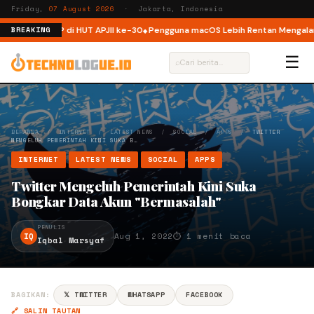
Friday,
07 August 2026
· Jakarta, Indonesia
struktur ISP di HUT APJII ke-30
Pengguna macOS Lebih Rentan Mengalami 
BREAKING
☰
⌕
BERANDA
/
INTERNET
/
LATEST NEWS
/
SOCIAL
/
APPS
/
TWITTER
MENGELUH PEMERINTAH KINI SUKA B…
INTERNET
LATEST NEWS
SOCIAL
APPS
Twitter Mengeluh Pemerintah Kini Suka
Bongkar Data Akun "Bermasalah"
PENULIS
IQ
Aug 1, 2022
⏱ 1 menit baca
Iqbal Marsyaf
BAGIKAN:
𝕏 TWITTER
WHATSAPP
FACEBOOK
🔗 SALIN TAUTAN