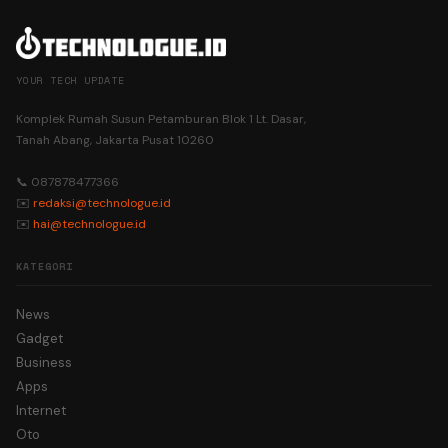
YOUR TECH UPDATE
Komplek Rumah Susun Petamburan Blok 1 Lt. Dasar,
Tanah Abang, Jakarta Pusat 10260
📞 087878477366
✉️
redaksi@technologue.id
✉️
hai@technologue.id
KATEGORI
News
Gadget
Business
Apps
Internet
Oto