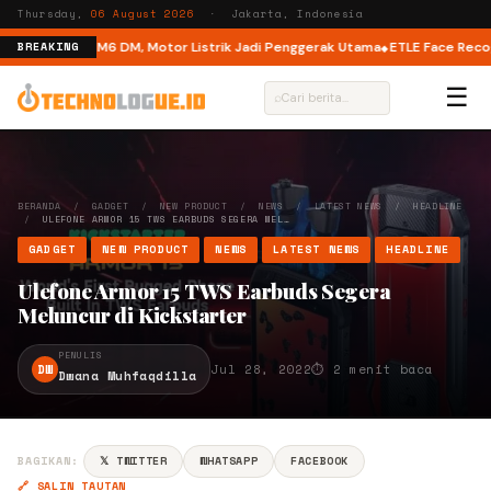
Thursday,
06 August 2026
· Jakarta, Indonesia
ual Mode di M6 DM, Motor Listrik Jadi Penggerak Utama
ETLE Face Recognit
BREAKING
☰
⌕
BERANDA
/
GADGET
/
NEW PRODUCT
/
NEWS
/
LATEST NEWS
/
HEADLINE
/
ULEFONE ARMOR 15 TWS EARBUDS SEGERA MEL…
GADGET
NEW PRODUCT
NEWS
LATEST NEWS
HEADLINE
Ulefone Armor 15 TWS Earbuds Segera
Meluncur di Kickstarter
PENULIS
DW
Jul 28, 2022
⏱ 2 menit baca
Dwana Muhfaqdilla
BAGIKAN:
𝕏 TWITTER
WHATSAPP
FACEBOOK
🔗 SALIN TAUTAN