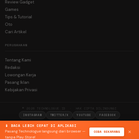
Review Gadget
Games
Tips & Tutorial
Oto
Cari Artikel
PERUSAHAAN
Tentang Kami
Redaksi
Lowongan Kerja
Pasang Iklan
Kebijakan Privasi
© 2026 TECHNOLOGUE.ID · HAK CIPTA DILINDUNGI
INSTAGRAM
TWITTER/X
YOUTUBE
FACEBOOK
📱 BACA LEBIH CEPAT DI APLIKASI
Pasang Technologue langsung dari browser —
COBA SEKARANG
✕
tanpa Play Store!