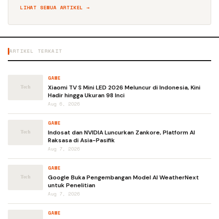
LIHAT SEMUA ARTIKEL →
ARTIKEL TERKAIT
GAME
Xiaomi TV S Mini LED 2026 Meluncur di Indonesia, Kini
Hadir hingga Ukuran 98 Inci
Aug 6, 2026
GAME
Indosat dan NVIDIA Luncurkan Zankore, Platform AI
Raksasa di Asia-Pasifik
Aug 7, 2026
GAME
Google Buka Pengembangan Model AI WeatherNext
untuk Penelitian
Aug 7, 2026
GAME