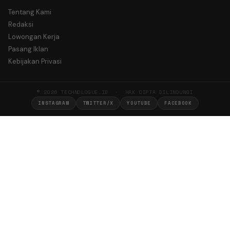
Tentang Kami
Redaksi
Lowongan Kerja
Pasang Iklan
Kebijakan Privasi
© 2026 TECHNOLOGUE.ID · HAK CIPTA DILINDUNGI
INSTAGRAM
TWITTER/X
YOUTUBE
FACEBOOK