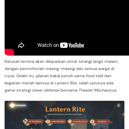
Ratusan lentera akan dilepaskan untuk terangi langit malam,
dengan permohonan masing-masing dari semua warga di
Liyue. Selain itu, jalanan bakal penuh sama
food stall
dan
kegiatan meriah lainnya di
Lantern Rite
, salah satunya ada
game strategi
tower defense
bernama
Theater Mechanicus
.