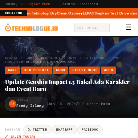
Sunday,
09 August 2026
· Jakarta, Indonesia
 Load dengan Teknologi DryClean Ozone
LEPAS Siapkan Test Drive dan Prog
BREAKING
☰
⌕
BERANDA
/
GAME
/
NEW PRODUCT
/
NEWS
/
LATEST NEWS
/
APPS
/
UPDATE GENSHIN IMPACT 1.3 BAKAL ADA KAR…
GAME
NEW PRODUCT
NEWS
LATEST NEWS
APPS
Update Genshin Impact 1.3 Bakal Ada Karakter
dan Event Baru
PENULIS
RE
Jan 26, 2021
⏱ 2 menit baca
Rendy Islamy
BAGIKAN:
𝕏 TWITTER
WHATSAPP
FACEBOOK
🔗 SALIN TAUTAN