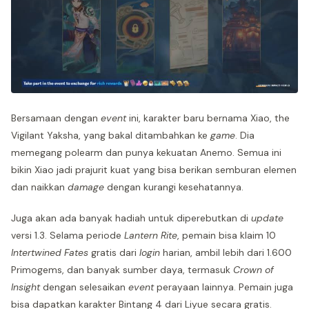
Bersamaan dengan
event
ini, karakter baru bernama Xiao, the
Vigilant Yaksha, yang bakal ditambahkan ke
game
. Dia
memegang polearm dan punya kekuatan Anemo. Semua ini
bikin Xiao jadi prajurit kuat yang bisa berikan semburan elemen
dan naikkan
damage
dengan kurangi kesehatannya.
Juga akan ada banyak hadiah untuk diperebutkan di
update
versi 1.3. Selama periode
Lantern Rite
, pemain bisa klaim 10
Intertwined Fates
gratis dari
login
harian, ambil lebih dari 1.600
Primogems, dan banyak sumber daya, termasuk
Crown of
Insight
dengan selesaikan
event
perayaan lainnya. Pemain juga
bisa dapatkan karakter Bintang 4 dari Liyue secara gratis.