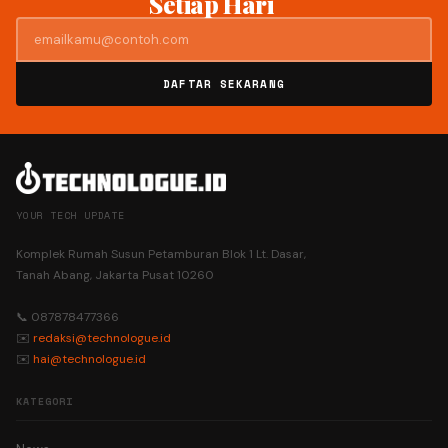
Setiap Hari
DAFTAR SEKARANG
YOUR TECH UPDATE
Komplek Rumah Susun Petamburan Blok 1 Lt. Dasar,
Tanah Abang, Jakarta Pusat 10260
📞 087878477366
✉️
redaksi@technologue.id
✉️
hai@technologue.id
KATEGORI