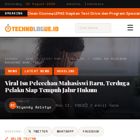
Saturday,
08 August 2026
· Jakarta, Indonesia
eknologi DryClean Ozone
LEPAS Siapkan Test Drive dan Program Spesial di
BREAKING
☰
⌕
BERANDA
/
NEWS
/
LATEST NEWS
/
HEADLINE
/
VIRAL ISU PELECEHAN
MAHASISWI BARU, TER…
NEWS
LATEST NEWS
HEADLINE
Viral Isu Pelecehan Mahasiswi Baru, Terduga
Pelaku Siap Tempuh Jalur Hukum
PENULIS
RI
Nov 11, 2023
⏱ 2 menit baca
Riyandy Aristyo
BAGIKAN:
𝕏 TWITTER
WHATSAPP
FACEBOOK
🔗 SALIN TAUTAN