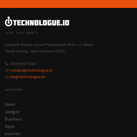
YOUR TECH UPDATE
Komplek Rumah Susun Petamburan Blok 1 Lt. Dasar,
Tanah Abang, Jakarta Pusat 10260
📞 087878477366
✉️
redaksi@technologue.id
✉️
hai@technologue.id
KATEGORI
News
Gadget
Business
Apps
Internet