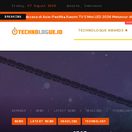
Friday,
07 August 2026
· Jakarta, Indonesia
m AI Raksasa di Asia-Pasifik
Xiaomi TV S Mini LED 2026 Meluncur di Indonesia
BREAKING
TECHNOLOGUE AWARDS ★
BERANDA
/
NEWS
/
LATEST NEWS
/
HEADLINE
/
TECHNOLOG
NEWS
LATEST NEWS
HEADLINE
TECHNOLOGY