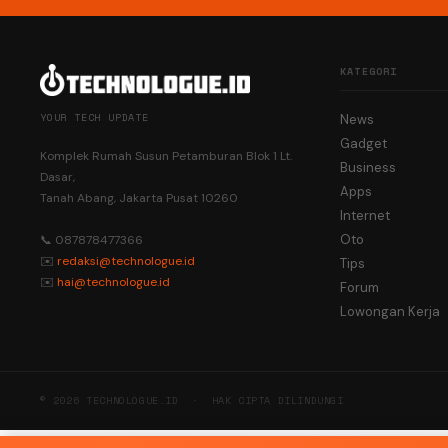
KATEGORI
YOUR TECH UPDATE
News
Gadget
Komplek Rumah Susun Petamburan Blok 1 Lt.
Business
Dasar,
Apps
Tanah Abang, Jakarta Pusat 10260
Internet
Oto
📞 087878477366
✉️
redaksi@technologue.id
Tips
✉️
hai@technologue.id
Forum
Lowongan Kerja
© 2026 TECHNOLOGUE.ID · HAK CIPTA DILINDUNGI