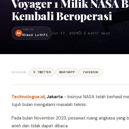
Voyager 1 Milik NASA B
Kembali Beroperasi
PENULIS
AH
Jun 17, 2024
⏱ 2 menit baca
Ahmad Luthfi
BAGIKAN:
𝕏 TWITTER
WHATSAPP
FACEBOOK
Technologue.id
, Jakarta
- Insinyur NASA telah berhasil m
tujuh bulan mengalami masalah teknis.
Pada bulan November 2023, pesawat ruang angkasa yang berja
aneh dan tidak dapat dibaca.