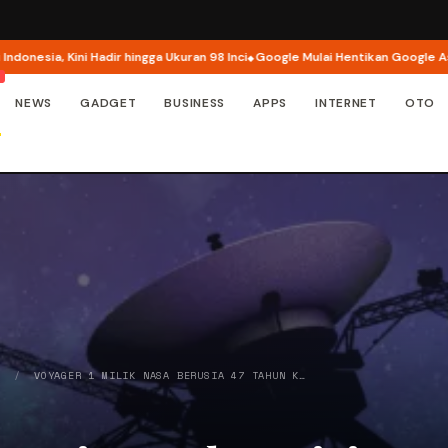
, Kini Hadir hingga Ukuran 98 Inci
Google Mulai Hentikan Google Assistan
NEWS
GADGET
BUSINESS
APPS
INTERNET
OTO
Y
/
VOYAGER 1 MILIK NASA BERUSIA 47 TAHUN K…