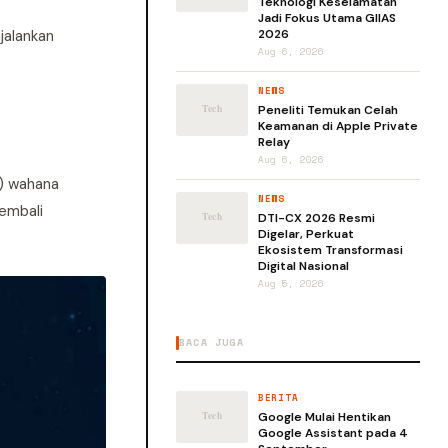
Teknologi Keselamatan
Jadi Fokus Utama GIIAS
jalankan
2026
Aug 6, 2026
NEWS
Peneliti Temukan Celah
Keamanan di Apple Private
Relay
Aug 6, 2026
S) wahana
NEWS
kembali
DTI-CX 2026 Resmi
Digelar, Perkuat
Ekosistem Transformasi
Digital Nasional
Aug 5, 2026
BACA JUGA
BERITA
Google Mulai Hentikan
Google Assistant pada 4