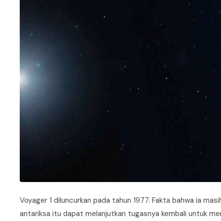
Voyager 1 diluncurkan pada tahun 1977. Fakta bahwa ia masih
antariksa itu dapat melanjutkan tugasnya kembali untuk mem