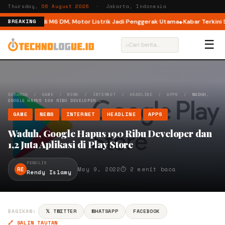
Thursday,
06 August 2026
· Jakarta, Indonesia
 Dual Mode di M6 DM, Motor Listrik Jadi Penggerak Utama
Kabar Terkini S
BREAKING
☰
⌕
BERANDA
/
GAME
/
NEWS
/
INTERNET
/
HEADLINE
/
APPS
/
WADUH,
GOOGLE HAPUS 190 RIBU DEVELOPER …
GAME
NEWS
INTERNET
HEADLINE
APPS
Waduh, Google Hapus 190 Ribu Developer dan
1,2 Juta Aplikasi di Play Store
PENULIS
RE
May 9, 2022
⏱ 2 menit baca
Rendy Islamy
BAGIKAN:
𝕏 TWITTER
WHATSAPP
FACEBOOK
🔗 SALIN TAUTAN