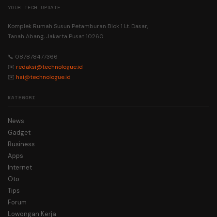
YOUR TECH UPDATE
Komplek Rumah Susun Petamburan Blok 1 Lt. Dasar,
Tanah Abang, Jakarta Pusat 10260
📞 087878477366
✉️
redaksi@technologue.id
✉️
hai@technologue.id
KATEGORI
News
Gadget
Business
Apps
Internet
Oto
Tips
Forum
Lowongan Kerja