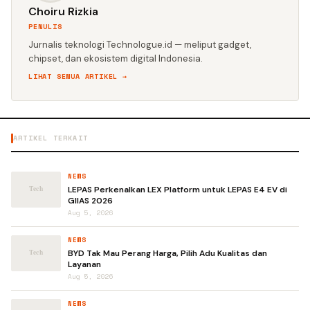
Choiru Rizkia
PENULIS
Jurnalis teknologi Technologue.id — meliput gadget,
chipset, dan ekosistem digital Indonesia.
LIHAT SEMUA ARTIKEL →
ARTIKEL TERKAIT
NEWS
LEPAS Perkenalkan LEX Platform untuk LEPAS E4 EV di
GIIAS 2026
Aug 5, 2026
NEWS
BYD Tak Mau Perang Harga, Pilih Adu Kualitas dan
Layanan
Aug 5, 2026
NEWS