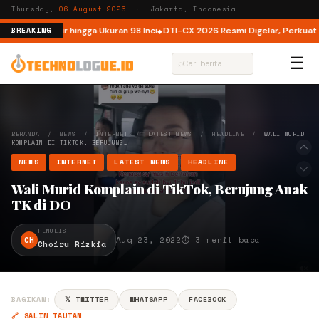
Thursday,
06 August 2026
· Jakarta, Indonesia
a, Kini Hadir hingga Ukuran 98 Inci
DTI-CX 2026 Resmi Digelar, Perkuat Eko
BREAKING
☰
⌕
BERANDA
/
NEWS
/
INTERNET
/
LATEST NEWS
/
HEADLINE
/
WALI MURID
KOMPLAIN DI TIKTOK, BERUJUNG…
NEWS
INTERNET
LATEST NEWS
HEADLINE
Wali Murid Komplain di TikTok, Berujung Anak
TK di DO
PENULIS
CH
Aug 23, 2022
⏱ 3 menit baca
Choiru Rizkia
BAGIKAN:
𝕏 TWITTER
WHATSAPP
FACEBOOK
🔗 SALIN TAUTAN