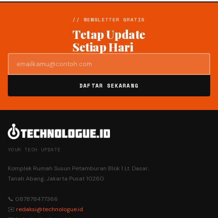
// NEWSLETTER GRATIS
Tetap Update
Setiap Hari
DAFTAR SEKARANG
YOUR TECH UPDATE
Komplek Rumah Susun Petamburan Blok 1 Lt. Dasar,
Tanah Abang, Jakarta Pusat 10260
📞 087878477366
✉️
redaksi@technologue.id