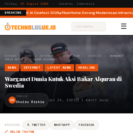
Friday,
07 August 2026
· Jakarta, Indonesia
ator AI lewat AI Cinefest 2026
FiberHome Dorong Modernisasi Infrastruktu
BREAKING
☰
⌕
BERANDA
/
NEWS
/
INTERNET
/
LATEST NEWS
/
HEADLINE
/
WARGANET
DUNIA KUTUK AKSI BAKAR ALQURAN…
NEWS
INTERNET
LATEST NEWS
HEADLINE
Warganet Dunia Kutuk Aksi Bakar Alquran di
Swedia
PENULIS
CH
Jan 24, 2023
⏱ 1 menit baca
Choiru Rizkia
BAGIKAN:
𝕏 TWITTER
WHATSAPP
FACEBOOK
🔗 SALIN TAUTAN