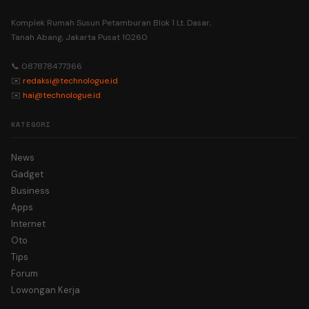
Komplek Rumah Susun Petamburan Blok 1 Lt. Dasar,
Tanah Abang, Jakarta Pusat 10260
📞 087878477366
✉️
redaksi@technologue.id
✉️
hai@technologue.id
KATEGORI
News
Gadget
Business
Apps
Internet
Oto
Tips
Forum
Lowongan Kerja