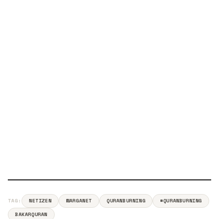
TAG:
NETIZEN
WARGANET
QURANBURNING
#QURANBURNING
BAKARQURAN