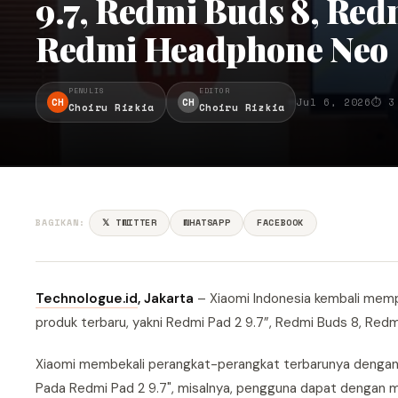
9.7, Redmi Buds 8, Red
Redmi Headphone Neo
PENULIS
EDITOR
CH
CH
Jul 6, 2026
⏱ 3
Choiru Rizkia
Choiru Rizkia
BAGIKAN:
𝕏 TWITTER
WHATSAPP
FACEBOOK
Technologue.id
,
Jakarta
– Xiaomi Indonesia kembali mem
produk terbaru, yakni Redmi Pad 2 9.7”, Redmi Buds 8, Re
Xiaomi membekali perangkat-perangkat terbarunya dengan 
Pada Redmi Pad 2 9.7", misalnya, pengguna dapat dengan m