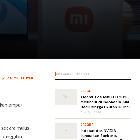
ARTIKEL TERKAIT
🔗 SALIN TAUTAN
GADGET
Xiaomi TV S Mini LED 2026
Meluncur di Indonesia, Kini
rkan empat
Hadir hingga Ukuran 98 Inci
Aug 6, 2026
GADGET
 secara mulus.
Indosat dan NVIDIA
Luncurkan Zankore,
 panggilan