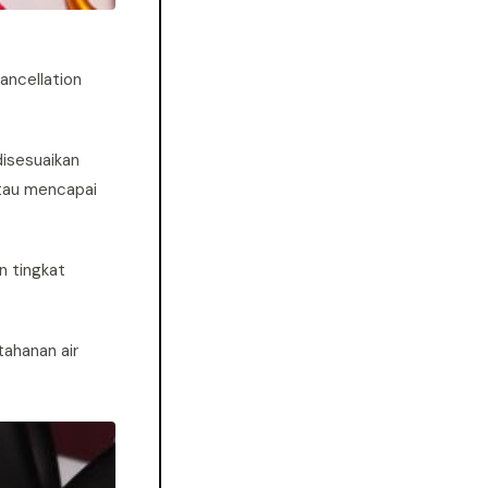
ancellation
disesuaikan
atau mencapai
n tingkat
tahanan air