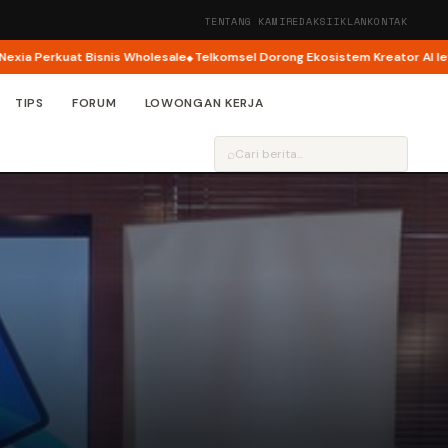
TENTANG KAMI
REDAKSI
IKLAN
KONTAK
snis Wholesale
Telkomsel Dorong Ekosistem Kreator AI lewat AI Cinefest 
TIPS
FORUM
LOWONGAN KERJA
⌕