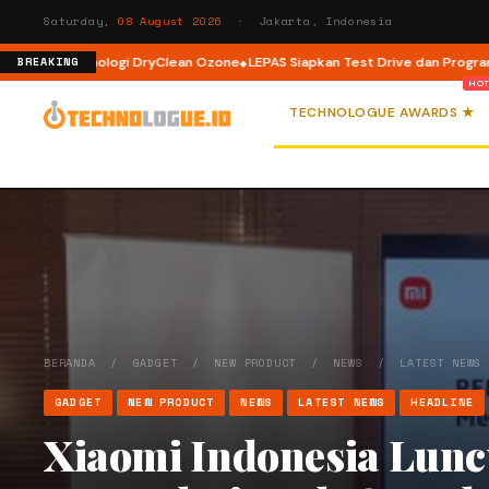
Saturday,
08 August 2026
· Jakarta, Indonesia
ogi DryClean Ozone
LEPAS Siapkan Test Drive dan Program Spesial di GIIA
BREAKING
TECHNOLOGUE AWARDS ★
BERANDA
/
GADGET
/
NEW PRODUCT
/
NEWS
/
LATEST NEWS
GADGET
NEW PRODUCT
NEWS
LATEST NEWS
HEADLINE
Xiaomi Indonesia Lunc