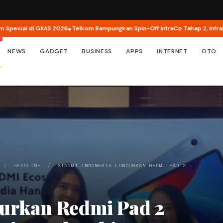
S 2026
Telkom Rampungkan Spin-Off InfraCo Tahap 2, InfraNexia Perkuat Bi
NEWS
GADGET
BUSINESS
APPS
INTERNET
OTO
/
HEADLINE
/
XIAOMI INDONESIA LUNCURKAN REDMI PAD 2 …
urkan Redmi Pad 2