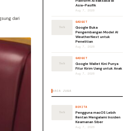
Platform AI Raksasa di
Asia-Pasifik
Aug 7, 2026
sung dari
GADGET
Google Buka
Pengembangan Model AI
WeatherNext untuk
Penelitian
Aug 7, 2026
GADGET
Google Wallet Kini Punya
Fitur Kirim Uang untuk Anak
Aug 7, 2026
BACA JUGA
BERITA
Pengguna macOS Lebih
Rentan Mengalami Insiden
Keamanan Siber
Aug 7, 2026