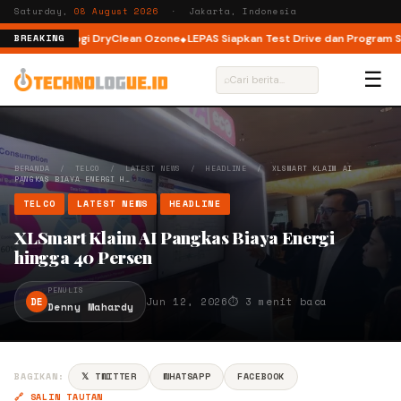
Saturday,
08 August 2026
· Jakarta, Indonesia
an Teknologi DryClean Ozone
LEPAS Siapkan Test Drive dan Program Spesia
BREAKING
☰
⌕
BERANDA
/
TELCO
/
LATEST NEWS
/
HEADLINE
/
XLSMART KLAIM AI
PANGKAS BIAYA ENERGI H…
TELCO
LATEST NEWS
HEADLINE
XLSmart Klaim AI Pangkas Biaya Energi
hingga 40 Persen
PENULIS
DE
Jun 12, 2026
⏱ 3 menit baca
Denny Mahardy
BAGIKAN:
𝕏 TWITTER
WHATSAPP
FACEBOOK
🔗 SALIN TAUTAN