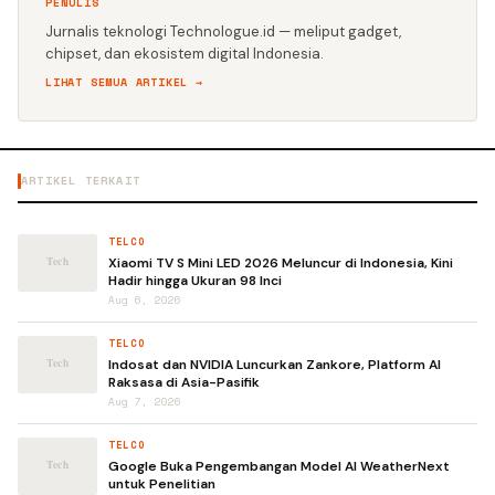
PENULIS
Jurnalis teknologi Technologue.id — meliput gadget,
chipset, dan ekosistem digital Indonesia.
LIHAT SEMUA ARTIKEL →
ARTIKEL TERKAIT
TELCO
Xiaomi TV S Mini LED 2026 Meluncur di Indonesia, Kini
Hadir hingga Ukuran 98 Inci
Aug 6, 2026
TELCO
Indosat dan NVIDIA Luncurkan Zankore, Platform AI
Raksasa di Asia-Pasifik
Aug 7, 2026
TELCO
Google Buka Pengembangan Model AI WeatherNext
untuk Penelitian