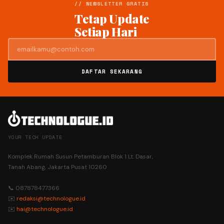
// NEWSLETTER GRATIS
Tetap Update
Setiap Hari
DAFTAR SEKARANG
YOUR TECH UPDATE
Komplek Rumah Susun Petamburan Blok 1 Lt. Dasar,
Tanah Abang, Jakarta Pusat 10260
📞 087878477366
✉️
redaksi@technologue.id
✉️
hai@technologue.id