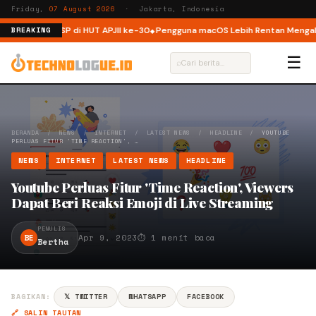
Friday,
07 August 2026
· Jakarta, Indonesia
astruktur ISP di HUT APJII ke-30
Pengguna macOS Lebih Rentan Mengalami
BREAKING
☰
⌕
BERANDA
/
NEWS
/
INTERNET
/
LATEST NEWS
/
HEADLINE
/
YOUTUBE
PERLUAS FITUR 'TIME REACTION', …
NEWS
INTERNET
LATEST NEWS
HEADLINE
Youtube Perluas Fitur 'Time Reaction', Viewers
Dapat Beri Reaksi Emoji di Live Streaming
PENULIS
BE
Apr 9, 2023
⏱ 1 menit baca
Bertha
BAGIKAN:
𝕏 TWITTER
WHATSAPP
FACEBOOK
🔗 SALIN TAUTAN