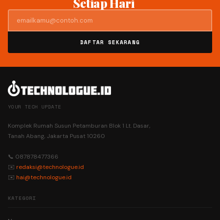
Setiap Hari
DAFTAR SEKARANG
YOUR TECH UPDATE
Komplek Rumah Susun Petamburan Blok 1 Lt. Dasar,
Tanah Abang, Jakarta Pusat 10260
📞 087878477366
✉️
redaksi@technologue.id
✉️
hai@technologue.id
KATEGORI