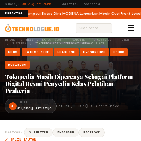
Sunday,
09 August 2026
· Jakarta, Indonesia
k Pelari Melampaui Batas Diri
MODENA Luncurkan Mesin Cuci Front Load de
BREAKING
☰
⌕
BERANDA
/
NEWS
/
LATEST NEWS
/
HEADLINE
/
E-COMMERCE
/
FORUM
/
BUSINESS
/
TOKOPEDIA MASIH DIPERCAYA SEBAGAI PLATF…
NEWS
LATEST NEWS
HEADLINE
E-COMMERCE
FORUM
BUSINESS
Tokopedia Masih Dipercaya Sebagai Platform
Digital Resmi Penyedia Kelas Pelatihan
Prakerja
PENULIS
RI
Oct 30, 2023
⏱ 2 menit baca
Riyandy Aristyo
BAGIKAN:
𝕏 TWITTER
WHATSAPP
FACEBOOK
🔗 SALIN TAUTAN