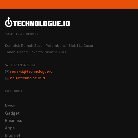
YOUR TECH UPDATE
Komplek Rumah Susun Petamburan Blok 1 Lt. Dasar,
Tanah Abang, Jakarta Pusat 10260
📞 087878477366
✉️
redaksi@technologue.id
✉️
hai@technologue.id
KATEGORI
News
Gadget
Business
Apps
Internet