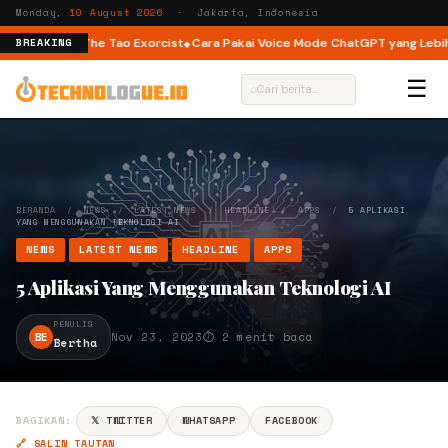
Monday,
10 August 2026
· Jakarta, Indonesia
 You hingga The Tao Exorcist
Cara Pakai Voice Mode ChatGPT yang Lebih N
BREAKING
☰
⌕
BERANDA
/
NEWS
/
LATEST NEWS
/
HEADLINE
/
APPS
/
5 APLIKASI
YANG MENGGUNAKAN TEKNOLOGI AI
NEWS
LATEST NEWS
HEADLINE
APPS
5 Aplikasi Yang Menggunakan Teknologi AI
PENULIS
BE
Nov 23, 2023
⏱ 2 menit baca
Bertha
BAGIKAN:
𝕏 TWITTER
WHATSAPP
FACEBOOK
🔗 SALIN TAUTAN