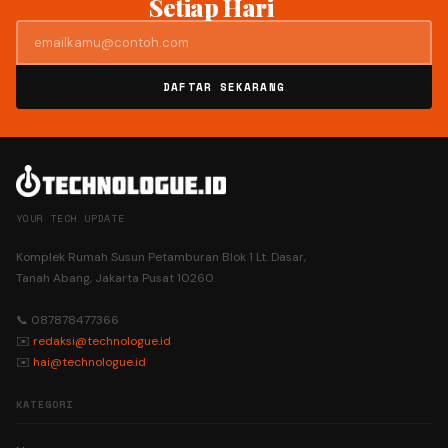
Setiap Hari
DAFTAR SEKARANG
YOUR TECH UPDATE
Komplek Rumah Susun Petamburan Blok 1 Lt. Dasar,
Tanah Abang, Jakarta Pusat 10260
📞 087878477366
✉️
redaksi@technologue.id
✉️
hai@technologue.id
KATEGORI