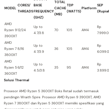
TOTAL
CORES/
BASE
TDP
SEP
MODEL
CACHE
Platform
THREADS
FREQUENCY
(WATTS)
(Rupia
(MB)
(GHZ)
AMD
Up to
Rp
Ryzen 9
12/24
70
105
AM4
4.7/3.8
7.999.
3900XT
AMD
Up to
Rp
Ryzen 7
8/16
36
105
AM4
4.7/3.9
6.099.
3800XT
AMD
Up to
Rp
Ryzen 5
6/12
35
95
AM4
4.5/3.8
3.899.
3600XT
Solusi Thermal
Prosesor AMD Ryzen 5 3600XT Boks Retail sudah termasuk
pendingin Wraith Spire. Prosesor AMD Ryzen 9 3900XT, AMD
Ryzen 7 3800XT dan Ryzen 5 3600XT memiliki spesifikasi yang