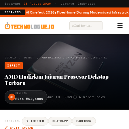
Saturday,
08 August 2026
· Jakarta, Indonesia
 AI lewat AI Cinefest 2026
FiberHome Dorong Modernisasi Infrastruktur IS
BREAKING
☰
⌕
BERANDA
/
DIRECT
/
AMD HADIRKAN JAJARAN PROSESOR DEKSTOP T…
DIRECT
AMD Hadirkan Jajaran Prosesor Dekstop
Terbaru
PENULIS
RI
Jun 18, 2020
⏱ 4 menit baca
Riza Mulyawan
BAGIKAN:
𝕏 TWITTER
WHATSAPP
FACEBOOK
🔗 SALIN TAUTAN