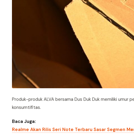
Produk-produk ALVA bersama Dus Duk Duk memiliki umur p
konsumtifitas.
Baca Juga:
Realme Akan Rilis Seri Note Terbaru Sasar Segmen M