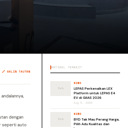
ARTIKEL TERKAIT
🔗 SALIN TAUTAN
NEWS
LEPAS Perkenalkan LEX
Platform untuk LEPAS E4
k andalannya,
EV di GIIAS 2026
Aug 5, 2026
NEWS
jutan dengan
BYD Tak Mau Perang Harga,
Pilih Adu Kualitas dan
r seperti auto