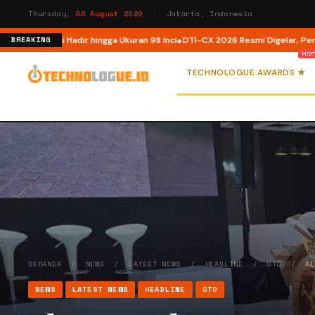
Thursday,
06 August 2026
· Jakarta, Indonesia
 Hadir hingga Ukuran 98 Inci
DTI-CX 2026 Resmi Digelar, Perkuat Ekosistem 
BREAKING
TECHNOLOGUE AWARDS ★
BERANDA
/
NEWS
/
LATEST NEWS
/
HEADLINE
/
OTO
/
A
NEWS
LATEST NEWS
HEADLINE
OTO