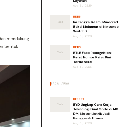
Layanan
Aug 5, 2026
NEWS
Ini Tanggal Resmi Minecraft
Bakal Meluncur di Nintendo
Switch 2
Aug 6, 2026
m dan mendukung
 membentuk
NEWS
ETLE Face Recognition:
Pelat Nomor Palsu Kini
Terdeteksi
Aug 6, 2026
BACA JUGA
BERITA
BYD Ungkap Cara Kerja
Teknologi Dual Mode di M6
DM, Motor Listrik Jadi
Penggerak Utama
Aug 6, 2026