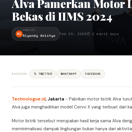
Alva Pamerkan Motor L
Bekas di IIMS 2024
PENULIS
RI
Feb 20, 2024
⏱ 2 menit baca
Riyandy Aristyo
BAGIKAN:
𝕏 TWITTER
WHATSAPP
FACEBOOK
Technologue.id
, Jakarta
- Pabrikan motor listrik Alva tur
Alva juga menghadirkan model Cervo X yang terbuat dari ka
Motor listrik tersebut merupakan hasil kerja sama Alva den
meminimalisasi dampak lingkungan bukan hanya dari aktivita