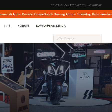
TENTANG KAMI
REDAKSI
IKLAN
KONTAK
Private Relay
Bosch Dorong Adopsi Teknologi Keselamatan Jadi Fokus Uta
TIPS
FORUM
LOWONGAN KERJA
⌕