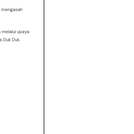
ta mengasah
 melalui upaya
us Duk Duk.