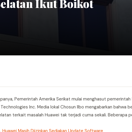
elatan Ikut Boikot
ropanya, Pemerintah Amerika Serikat mulai menghasut pemerintah
 Technologies Inc. Media lokal Chosun Ilbo mengabarkan bahwa b
atan terkait masalah Huawei tak terjadi cuma sekali. Beberapa 
, Huawei Masih Diizinkan Sediakan Update Software