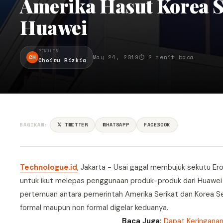
Amerika Hasut Korea S
Huawei
PENULIS
CH
May 24, 2019
⏱ 2 menit baca
Choiru Rizkia
BAGIKAN:
𝕏 TWITTER
WHATSAPP
FACEBOOK
Technologue.id
, Jakarta - Usai gagal membujuk sekutu E
untuk ikut melepas penggunaan produk-produk dari Huawei
pertemuan antara pemerintah Amerika Serikat dan Korea Sel
formal maupun non formal digelar keduanya.
Baca Juga:
Dapat Keringanan