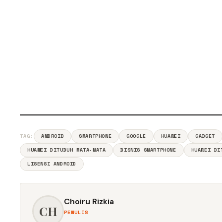
TAG:
ANDROID
SMARTPHONE
GOOGLE
HUAWEI
GADGET
HUAWEI DITUDUH MATA-MATA
BISNIS SMARTPHONE
HUAWEI DI
LISENSI ANDROID
Choiru Rizkia
CH
PENULIS