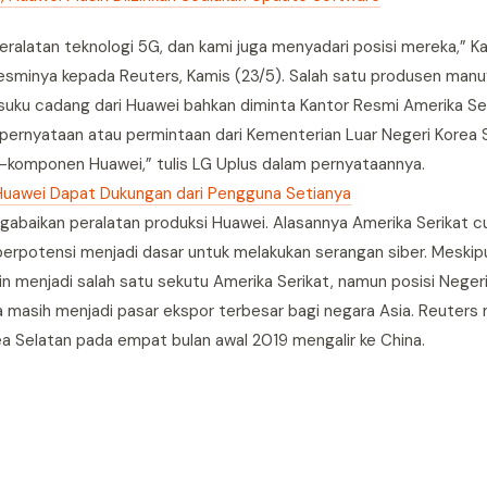
alatan teknologi 5G, dan kami juga menyadari posisi mereka,” K
esminya kepada Reuters, Kamis (23/5). Salah satu produsen manuf
suku cadang dari Huawei bahkan diminta Kantor Resmi Amerika Se
ernyataan atau permintaan dari Kementerian Luar Negeri Korea S
-komponen Huawei,” tulis LG Uplus dalam pernyataannya.
 Huawei Dapat Dukungan dari Pengguna Setianya
baikan peralatan produksi Huawei. Alasannya Amerika Serikat cu
berpotensi menjadi dasar untuk melakukan serangan siber. Meski
n menjadi salah satu sekutu Amerika Serikat, namun posisi Negeri
na masih menjadi pasar ekspor terbesar bagi negara Asia. Reuters
a Selatan pada empat bulan awal 2019 mengalir ke China.