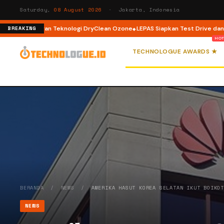
Saturday,
08 August 2026
· Jakarta, Indonesia
Load dengan Teknologi DryClean Ozone
LEPAS Siapkan Test Drive dan Progr
BREAKING
TECHNOLOGUE AWARDS ★
BERANDA
/
NEWS
/
AMERIKA HASUT KOREA SELATAN IKUT BOIKO
NEWS