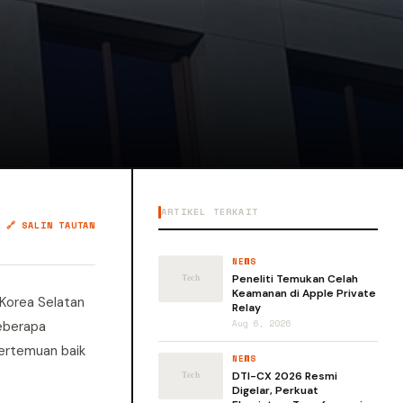
ARTIKEL TERKAIT
🔗 SALIN TAUTAN
NEWS
Peneliti Temukan Celah
Keamanan di Apple Private
 Korea Selatan
Relay
eberapa
Aug 6, 2026
pertemuan baik
NEWS
DTI-CX 2026 Resmi
Digelar, Perkuat