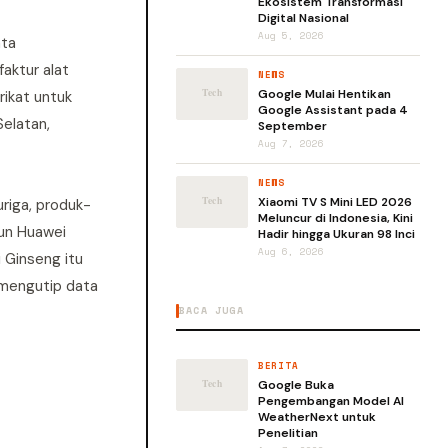
Ekosistem Transformasi
Digital Nasional
Aug 5, 2026
ata
aktur alat
NEWS
Google Mulai Hentikan
rikat untuk
Google Assistant pada 4
elatan,
September
Aug 7, 2026
NEWS
Xiaomi TV S Mini LED 2026
riga, produk-
Meluncur di Indonesia, Kini
pun Huawei
Hadir hingga Ukuran 98 Inci
Aug 6, 2026
 Ginseng itu
 mengutip data
BACA JUGA
BERITA
Google Buka
Pengembangan Model AI
WeatherNext untuk
Penelitian