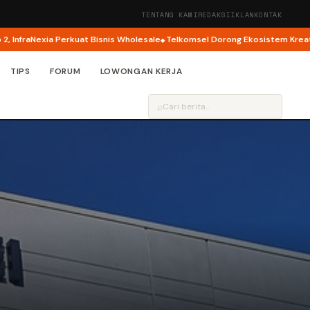
TENTANG KAMI
REDAKSI
IKLAN
KONTAK
raNexia Perkuat Bisnis Wholesale
Telkomsel Dorong Ekosistem Kreator AI 
TIPS
FORUM
LOWONGAN KERJA
⌕