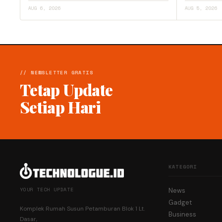
AUG 6, 2026
AUG 5, 2026
// NEWSLETTER GRATIS
Tetap Update
Setiap Hari
KATEGORI
YOUR TECH UPDATE
News
Gadget
Komplek Rumah Susun Petamburan Blok 1 Lt.
Business
Dasar,