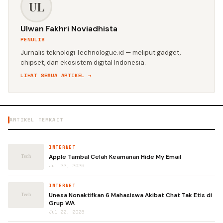
UL
Ulwan Fakhri Noviadhista
PENULIS
Jurnalis teknologi Technologue.id — meliput gadget,
chipset, dan ekosistem digital Indonesia.
LIHAT SEMUA ARTIKEL →
ARTIKEL TERKAIT
INTERNET
Apple Tambal Celah Keamanan Hide My Email
Jul 22, 2026
INTERNET
Unesa Nonaktifkan 6 Mahasiswa Akibat Chat Tak Etis di
Grup WA
Jul 22, 2026