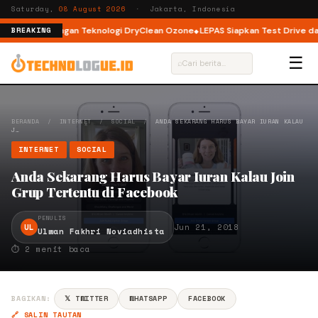
Saturday,
08 August 2026
· Jakarta, Indonesia
ont Load dengan Teknologi DryClean Ozone
LEPAS Siapkan Test Drive dan 
BREAKING
☰
⌕
BERANDA
/
INTERNET
/
SOCIAL
/
ANDA SEKARANG HARUS BAYAR IURAN KALAU
J…
INTERNET
SOCIAL
Anda Sekarang Harus Bayar Iuran Kalau Join
Grup Tertentu di Facebook
PENULIS
UL
Jun 21, 2018
Ulwan Fakhri Noviadhista
⏱ 2 menit baca
BAGIKAN:
𝕏 TWITTER
WHATSAPP
FACEBOOK
🔗 SALIN TAUTAN