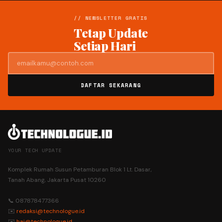
// NEWSLETTER GRATIS
Tetap Update
Setiap Hari
DAFTAR SEKARANG
YOUR TECH UPDATE
Komplek Rumah Susun Petamburan Blok 1 Lt. Dasar,
Tanah Abang, Jakarta Pusat 10260
📞 087878477366
✉️
redaksi@technologue.id
✉️
hai@technologue.id