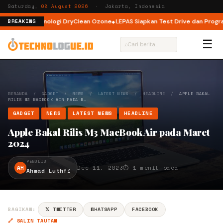
Saturday,
08 August 2026
· Jakarta, Indonesia
 dengan Teknologi DryClean Ozone
LEPAS Siapkan Test Drive dan Program S
BREAKING
☰
⌕
BERANDA
/
GADGET
/
NEWS
/
LATEST NEWS
/
HEADLINE
/
APPLE BAKAL
RILIS M3 MACBOOK AIR PADA M…
GADGET
NEWS
LATEST NEWS
HEADLINE
Apple Bakal Rilis M3 MacBook Air pada Maret
2024
PENULIS
AH
Dec 11, 2023
⏱ 1 menit baca
Ahmad Luthfi
BAGIKAN:
𝕏 TWITTER
WHATSAPP
FACEBOOK
🔗 SALIN TAUTAN