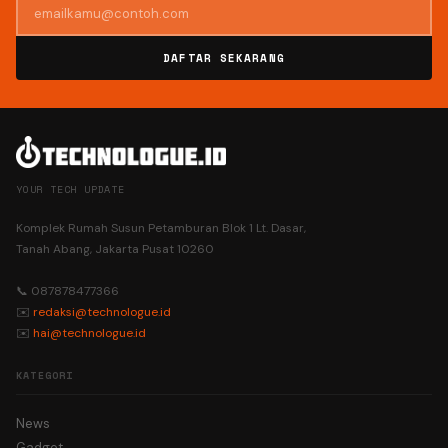
DAFTAR SEKARANG
YOUR TECH UPDATE
Komplek Rumah Susun Petamburan Blok 1 Lt. Dasar,
Tanah Abang, Jakarta Pusat 10260
📞 087878477366
✉️
redaksi@technologue.id
✉️
hai@technologue.id
KATEGORI
News
Gadget