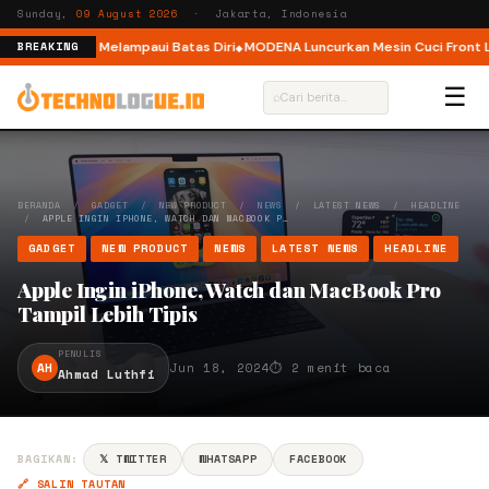
Sunday,
09 August 2026
· Jakarta, Indonesia
 Ajak Pelari Melampaui Batas Diri
MODENA Luncurkan Mesin Cuci Front Loa
BREAKING
☰
⌕
BERANDA
/
GADGET
/
NEW PRODUCT
/
NEWS
/
LATEST NEWS
/
HEADLINE
/
APPLE INGIN IPHONE, WATCH DAN MACBOOK P…
GADGET
NEW PRODUCT
NEWS
LATEST NEWS
HEADLINE
Apple Ingin iPhone, Watch dan MacBook Pro
Tampil Lebih Tipis
PENULIS
AH
Jun 18, 2024
⏱ 2 menit baca
Ahmad Luthfi
BAGIKAN:
𝕏 TWITTER
WHATSAPP
FACEBOOK
🔗 SALIN TAUTAN