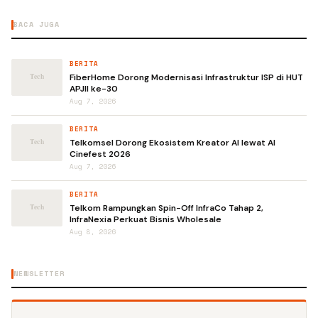
BACA JUGA
BERITA
FiberHome Dorong Modernisasi Infrastruktur ISP di HUT
APJII ke-30
Aug 7, 2026
BERITA
Telkomsel Dorong Ekosistem Kreator AI lewat AI
Cinefest 2026
Aug 7, 2026
BERITA
Telkom Rampungkan Spin-Off InfraCo Tahap 2,
InfraNexia Perkuat Bisnis Wholesale
Aug 8, 2026
NEWSLETTER