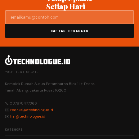
Setiap Hari
DAFTAR SEKARANG
YOUR TECH UPDATE
Komplek Rumah Susun Petamburan Blok 1 Lt. Dasar,
Tanah Abang, Jakarta Pusat 10260
📞 087878477366
✉️
redaksi@technologue.id
✉️
hai@technologue.id
KATEGORI