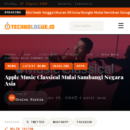
Friday,
07 August 2026
· Jakarta, Indonesia
 Indonesia, Kini Hadir hingga Ukuran 98 Inci
Google Mulai Hentikan Google 
BREAKING
☰
⌕
BERANDA
/
NEWS
/
LATEST NEWS
/
HEADLINE
/
APPS
/
APPLE MUSIC
CLASSICAL MULAI SAMBANGI NE…
NEWS
LATEST NEWS
HEADLINE
APPS
Apple Music Classical Mulai Sambangi Negara
Asia
PENULIS
CH
Jan 26, 2024
⏱ 2 menit baca
Choiru Rizkia
BAGIKAN:
𝕏 TWITTER
WHATSAPP
FACEBOOK
🔗 SALIN TAUTAN