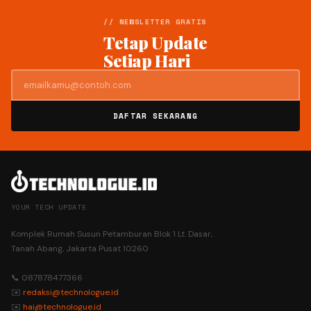
// NEWSLETTER GRATIS
Tetap Update
Setiap Hari
DAFTAR SEKARANG
YOUR TECH UPDATE
Komplek Rumah Susun Petamburan Blok 1 Lt. Dasar,
Tanah Abang, Jakarta Pusat 10260
📞 087878477366
✉️
redaksi@technologue.id
✉️
hai@technologue.id