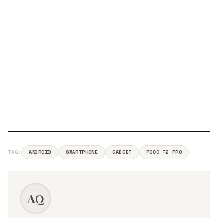
TAG:
ANDROID
SMARTPHONE
GADGET
POCO F2 PRO
AQ