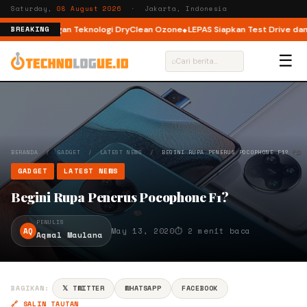
Saturday,
08 August 2026
· Jakarta, Indonesia
nt Load dengan Teknologi DryClean Ozone
LEPAS Siapkan Test Drive dan Pr
BREAKING
☰
⌕
BERANDA
/
GADGET
/
LATEST NEWS
/
BEGINI RUPA PENERUS POCOPHONE F1?
GADGET
LATEST NEWS
Begini Rupa Penerus Pocophone F1?
PENULIS
AQ
May 13, 2020
⏱ 2 menit baca
Aqmal Maulana
BAGIKAN:
𝕏 TWITTER
WHATSAPP
FACEBOOK
🔗 SALIN TAUTAN