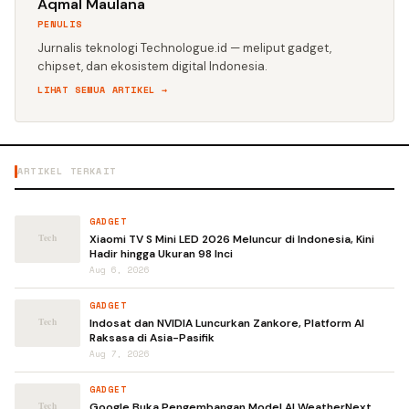
Aqmal Maulana
PENULIS
Jurnalis teknologi Technologue.id — meliput gadget,
chipset, dan ekosistem digital Indonesia.
LIHAT SEMUA ARTIKEL →
ARTIKEL TERKAIT
GADGET
Xiaomi TV S Mini LED 2026 Meluncur di Indonesia, Kini
Hadir hingga Ukuran 98 Inci
Aug 6, 2026
GADGET
Indosat dan NVIDIA Luncurkan Zankore, Platform AI
Raksasa di Asia-Pasifik
Aug 7, 2026
GADGET
Google Buka Pengembangan Model AI WeatherNext