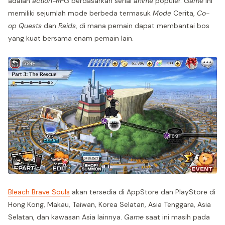
adalah
action-RPG
berdasarkan serial
anime
populer.
Game
ini
memiliki sejumlah mode berbeda termasuk
Mode
Cerita,
Co-
op
Quests
dan
Raids
, di mana pemain dapat membantai bos
yang kuat bersama enam pemain lain.
Bleach Brave Souls
akan tersedia di AppStore dan PlayStore di
Hong Kong, Makau, Taiwan, Korea Selatan, Asia Tenggara, Asia
Selatan, dan kawasan Asia lainnya.
Game
saat ini masih pada