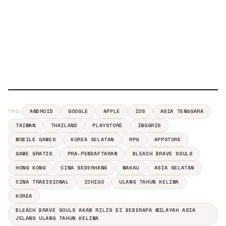
TAG:
ANDROID
GOOGLE
APPLE
IOS
ASIA TENGGARA
TAIWAN
THAILAND
PLAYSTORE
INGGRIS
MOBILE GAMES
KOREA SELATAN
RPG
APPSTORE
GAME GRATIS
PRA-PENDAFTARAN
BLEACH BRAVE SOULS
HONG KONG
CINA SEDERHANA
MAKAU
ASIA SELATAN
CINA TRADISIONAL
ICHIGO
ULANG TAHUN KELIMA
KOREA
BLEACH BRAVE SOULS AKAN RILIS DI BEBERAPA WILAYAH ASIA
JELANG ULANG TAHUN KELIMA