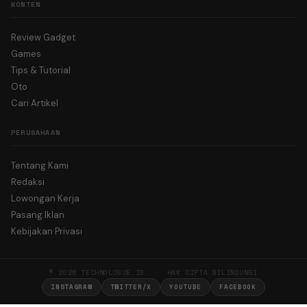
KONTEN
Review Gadget
Games
Tips & Tutorial
Oto
Cari Artikel
PERUSAHAAN
Tentang Kami
Redaksi
Lowongan Kerja
Pasang Iklan
Kebijakan Privasi
© 2026 TECHNOLOGUE.ID · HAK CIPTA DILINDUNGI
INSTAGRAM
TWITTER/X
YOUTUBE
FACEBOOK