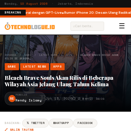
Monday,
10 August 2026
· Jakarta, Indonesia
ebih Natural dengan GPT-Live
Rumor iPhone 20: Desain Ulang Radikal untu
BREAKING
☰
⌕
BERANDA
/
GAME
/
LATEST NEWS
/
APPS
/
BLEACH BRAVE SOULS AKAN
RILIS DI BEBERA…
GAME
LATEST NEWS
APPS
Bleach Brave Souls Akan Rilis di Beberapa
Wilayah Asia Jelang Ulang Tahun Kelima
PENULIS
RE
Jun 15, 2020
⏱ 2 menit baca
Rendy Islamy
BAGIKAN:
𝕏 TWITTER
WHATSAPP
FACEBOOK
🔗 SALIN TAUTAN