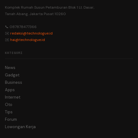
Komplek Rumah Susun Petamburan Blok 1 Lt. Dasar,
Tanah Abang, Jakarta Pusat 10260
📞 087878477366
✉️
redaksi@technologue.id
✉️
hai@technologue.id
KATEGORI
News
Gadget
Business
Apps
Internet
Oto
Tips
Forum
Lowongan Kerja