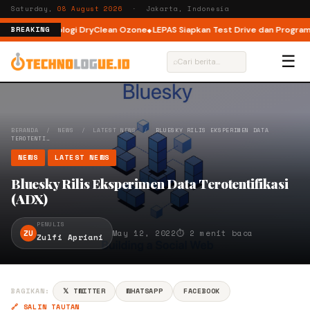
Saturday,
08 August 2026
· Jakarta, Indonesia
engan Teknologi DryClean Ozone
LEPAS Siapkan Test Drive dan Program Sp
BREAKING
☰
⌕
BERANDA
/
NEWS
/
LATEST NEWS
/
BLUESKY RILIS EKSPERIMEN DATA
TEROTENTI…
NEWS
LATEST NEWS
Bluesky Rilis Eksperimen Data Terotentifikasi
(ADX)
PENULIS
ZU
May 12, 2022
⏱ 2 menit baca
Zulfi Apriani
BAGIKAN:
𝕏 TWITTER
WHATSAPP
FACEBOOK
🔗 SALIN TAUTAN