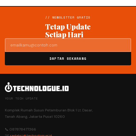
// NEWSLETTER GRATIS
Tetap Update
Setiap Hari
DAFTAR SEKARANG
YOUR TECH UPDATE
Komplek Rumah Susun Petamburan Blok 1 Lt. Dasar,
Tanah Abang, Jakarta Pusat 10260
📞 087878477366
✉️
redaksi@technologue.id