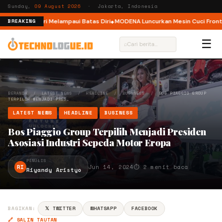
Sunday,
09 August 2026
· Jakarta, Indonesia
, Ajak Pelari Melampaui Batas Diri
MODENA Luncurkan Mesin Cuci Front Lo
BREAKING
☰
⌕
BERANDA
/
LATEST NEWS
/
HEADLINE
/
BUSINESS
/
BOS PIAGGIO GROUP
TERPILIH MENJADI PRES…
LATEST NEWS
HEADLINE
BUSINESS
Bos Piaggio Group Terpilih Menjadi Presiden
Asosiasi Industri Sepeda Motor Eropa
PENULIS
RI
Jun 14, 2024
⏱ 2 menit baca
Riyandy Aristyo
BAGIKAN:
𝕏 TWITTER
WHATSAPP
FACEBOOK
🔗 SALIN TAUTAN