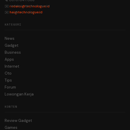
📞 087878477366
✉️
redaksi@technologue.id
✉️
hai@technologue.id
KATEGORI
News
Gadget
Business
Apps
Internet
Oto
Tips
Forum
Lowongan Kerja
KONTEN
Review Gadget
Games