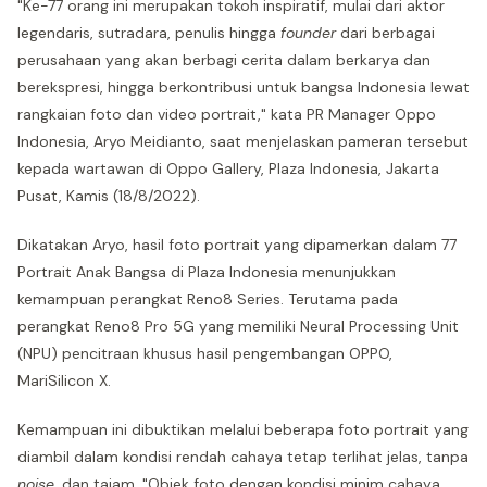
"Ke-77 orang ini merupakan tokoh inspiratif, mulai dari aktor
legendaris, sutradara, penulis hingga
founder
dari berbagai
perusahaan yang akan berbagi cerita dalam berkarya dan
berekspresi, hingga berkontribusi untuk bangsa Indonesia lewat
rangkaian foto dan video portrait," kata PR Manager Oppo
Indonesia, Aryo Meidianto, saat menjelaskan pameran tersebut
kepada wartawan di Oppo Gallery, Plaza Indonesia, Jakarta
Pusat, Kamis (18/8/2022).
Dikatakan Aryo, hasil foto portrait yang dipamerkan dalam 77
Portrait Anak Bangsa di Plaza Indonesia menunjukkan
kemampuan perangkat Reno8 Series. Terutama pada
perangkat Reno8 Pro 5G yang memiliki Neural Processing Unit
(NPU) pencitraan khusus hasil pengembangan OPPO,
MariSilicon X.
Kemampuan ini dibuktikan melalui beberapa foto portrait yang
diambil dalam kondisi rendah cahaya tetap terlihat jelas, tanpa
noise,
dan tajam. "Objek foto dengan kondisi minim cahaya,