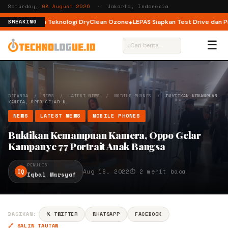
Saturday,
08 August 2026
· Jakarta, Indonesia
Load dengan Teknologi DryClean Ozone
LEPAS Siapkan Test Drive dan Prog
BREAKING
☰
⌕
BERANDA
/
NEWS
/
LATEST NEWS
/
MOBILE PHONES
/
BUKTIKAN KEMAMPUAN
KAMERA, OPPO GELAR K…
NEWS
LATEST NEWS
MOBILE PHONES
Buktikan Kemampuan Kamera, Oppo Gelar
Kampanye 77 Portrait Anak Bangsa
PENULIS
IQ
Aug 18, 2022
⏱ 2 menit baca
Iqbal Marsyaf
BAGIKAN:
𝕏 TWITTER
WHATSAPP
FACEBOOK
🔗 SALIN TAUTAN