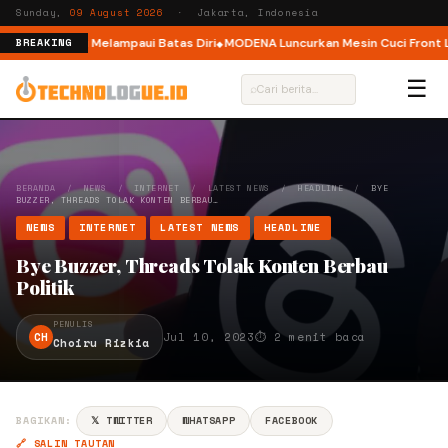
Sunday,
09 August 2026
· Jakarta, Indonesia
 Ajak Pelari Melampaui Batas Diri
MODENA Luncurkan Mesin Cuci Front Lo
BREAKING
☰
⌕
BERANDA
/
NEWS
/
INTERNET
/
LATEST NEWS
/
HEADLINE
/
BYE
BUZZER, THREADS TOLAK KONTEN BERBAU…
NEWS
INTERNET
LATEST NEWS
HEADLINE
Bye Buzzer, Threads Tolak Konten Berbau
Politik
PENULIS
CH
Jul 10, 2023
⏱ 2 menit baca
Choiru Rizkia
BAGIKAN:
𝕏 TWITTER
WHATSAPP
FACEBOOK
🔗 SALIN TAUTAN