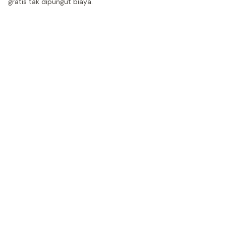
gratis tak dipungut biaya.