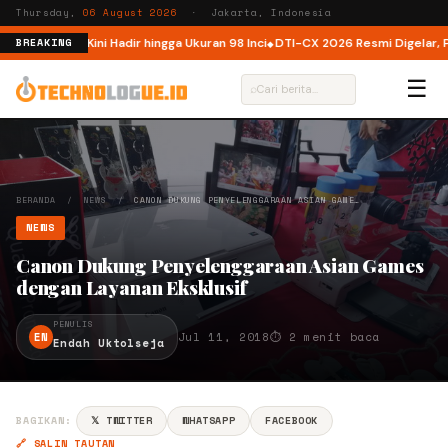
Thursday,
06 August 2026
· Jakarta, Indonesia
Indonesia, Kini Hadir hingga Ukuran 98 Inci
DTI-CX 2026 Resmi Digelar, Perk
BREAKING
☰
⌕
BERANDA
/
NEWS
/
CANON DUKUNG PENYELENGGARAAN ASIAN GAME…
NEWS
Canon Dukung Penyelenggaraan Asian Games
dengan Layanan Eksklusif
PENULIS
EN
Jul 11, 2018
⏱ 2 menit baca
Endah Uktolseja
BAGIKAN:
𝕏 TWITTER
WHATSAPP
FACEBOOK
🔗 SALIN TAUTAN