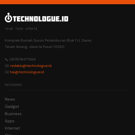
YOUR TECH UPDATE
Komplek Rumah Susun Petamburan Blok 1 Lt. Dasar,
Tanah Abang, Jakarta Pusat 10260
📞 087878477366
✉️
redaksi@technologue.id
✉️
hai@technologue.id
KATEGORI
News
Gadget
Business
Apps
Internet