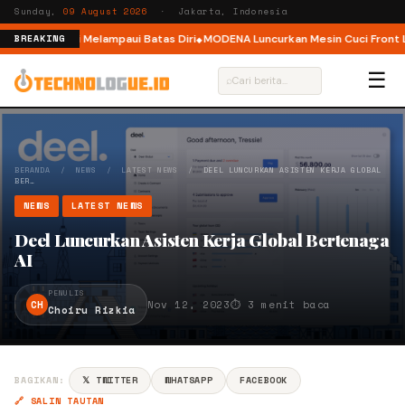
Sunday,
09 August 2026
· Jakarta, Indonesia
 Ajak Pelari Melampaui Batas Diri
MODENA Luncurkan Mesin Cuci Front Loa
BREAKING
☰
⌕
BERANDA
/
NEWS
/
LATEST NEWS
/
DEEL LUNCURKAN ASISTEN KERJA GLOBAL
BER…
NEWS
LATEST NEWS
Deel Luncurkan Asisten Kerja Global Bertenaga
AI
PENULIS
CH
Nov 12, 2023
⏱ 3 menit baca
Choiru Rizkia
BAGIKAN:
𝕏 TWITTER
WHATSAPP
FACEBOOK
🔗 SALIN TAUTAN