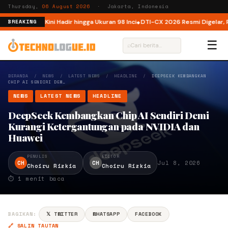
Thursday,
06 August 2026
· Jakarta, Indonesia
 Indonesia, Kini Hadir hingga Ukuran 98 Inci
DTI-CX 2026 Resmi Digelar, Per
BREAKING
☰
⌕
BERANDA
/
NEWS
/
LATEST NEWS
/
HEADLINE
/
DEEPSEEK KEMBANGKAN
CHIP AI SENDIRI DEM…
NEWS
LATEST NEWS
HEADLINE
DeepSeek Kembangkan Chip AI Sendiri Demi
Kurangi Ketergantungan pada NVIDIA dan
Huawei
PENULIS
EDITOR
CH
CH
Jul 8, 2026
Choiru Rizkia
Choiru Rizkia
⏱ 1 menit baca
BAGIKAN:
𝕏 TWITTER
WHATSAPP
FACEBOOK
🔗 SALIN TAUTAN