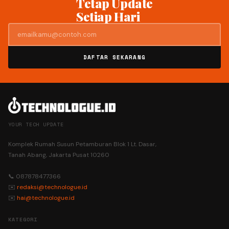
Tetap Update
Setiap Hari
DAFTAR SEKARANG
YOUR TECH UPDATE
Komplek Rumah Susun Petamburan Blok 1 Lt. Dasar,
Tanah Abang, Jakarta Pusat 10260
📞 087878477366
✉️
redaksi@technologue.id
✉️
hai@technologue.id
KATEGORI