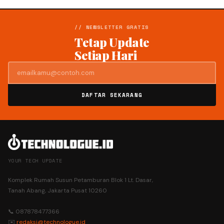
// NEWSLETTER GRATIS
Tetap Update
Setiap Hari
DAFTAR SEKARANG
YOUR TECH UPDATE
Komplek Rumah Susun Petamburan Blok 1 Lt. Dasar,
Tanah Abang, Jakarta Pusat 10260
📞 087878477366
✉️
redaksi@technologue.id