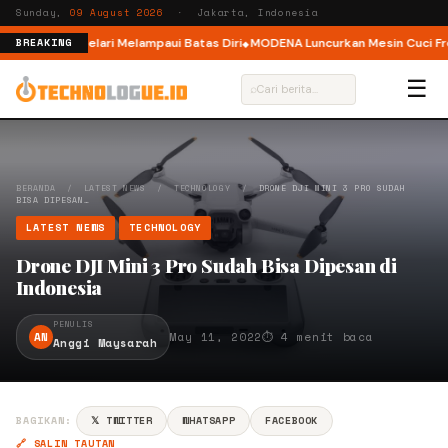
Sunday,
09 August 2026
· Jakarta, Indonesia
elar, Ajak Pelari Melampaui Batas Diri
MODENA Luncurkan Mesin Cuci Fron
BREAKING
☰
⌕
BERANDA
/
LATEST NEWS
/
TECHNOLOGY
/
DRONE DJI MINI 3 PRO SUDAH
BISA DIPESAN…
LATEST NEWS
TECHNOLOGY
Drone DJI Mini 3 Pro Sudah Bisa Dipesan di
Indonesia
PENULIS
AN
May 11, 2022
⏱ 4 menit baca
Anggi Maysarah
BAGIKAN:
𝕏 TWITTER
WHATSAPP
FACEBOOK
🔗 SALIN TAUTAN