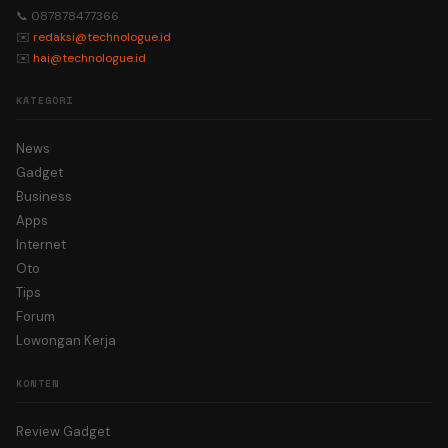
📞 087878477366
✉️
redaksi@technologue.id
✉️
hai@technologue.id
KATEGORI
News
Gadget
Business
Apps
Internet
Oto
Tips
Forum
Lowongan Kerja
KONTEN
Review Gadget