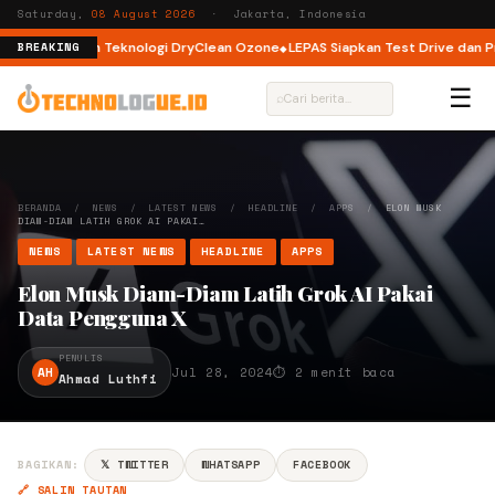
Saturday,
08 August 2026
· Jakarta, Indonesia
Load dengan Teknologi DryClean Ozone
LEPAS Siapkan Test Drive dan Prog
BREAKING
☰
⌕
BERANDA
/
NEWS
/
LATEST NEWS
/
HEADLINE
/
APPS
/
ELON MUSK
DIAM-DIAM LATIH GROK AI PAKAI…
NEWS
LATEST NEWS
HEADLINE
APPS
Elon Musk Diam-Diam Latih Grok AI Pakai
Data Pengguna X
PENULIS
AH
Jul 28, 2024
⏱ 2 menit baca
Ahmad Luthfi
BAGIKAN:
𝕏 TWITTER
WHATSAPP
FACEBOOK
🔗 SALIN TAUTAN