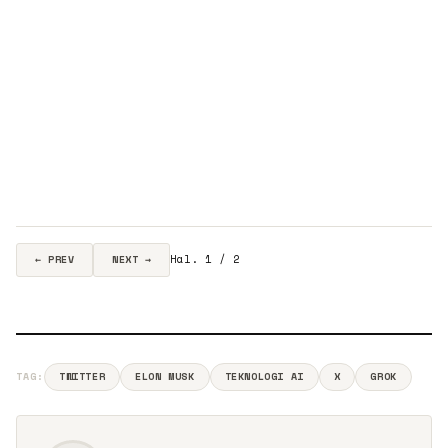
Hal. 1 / 2
← PREV
NEXT →
TAG:
TWITTER
ELON MUSK
TEKNOLOGI AI
X
GROK