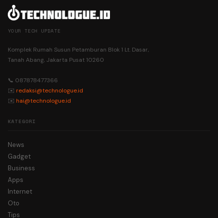
YOUR TECH UPDATE
Komplek Rumah Susun Petamburan Blok 1 Lt. Dasar,
Tanah Abang, Jakarta Pusat 10260
📞 087878477366
✉️
redaksi@technologue.id
✉️
hai@technologue.id
KATEGORI
News
Gadget
Business
Apps
Internet
Oto
Tips