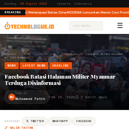
Sunday,
09 August 2026
· Jakarta, Indonesia
, Ajak Pelari Melampaui Batas Diri
MODENA Luncurkan Mesin Cuci Front Lo
BREAKING
☰
⌕
BERANDA
/
NEWS
/
LATEST NEWS
/
HEADLINE
/
FACEBOOK BATASI HALAMAN
MILITER MYANMAR…
NEWS
LATEST NEWS
HEADLINE
Facebook Batasi Halaman Militer Myanmar
Terduga Disinformasi
PENULIS
MU
Feb 16, 2021
⏱ 2 menit baca
Muhammad Fatih
BAGIKAN:
𝕏 TWITTER
WHATSAPP
FACEBOOK
🔗 SALIN TAUTAN