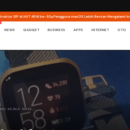
 ISP di HUT APJII ke-30
Pengguna macOS Lebih Rentan Mengalami Insiden 
NEWS
GADGET
BUSINESS
APPS
INTERNET
OTO
EKSI GEJALA COVID…