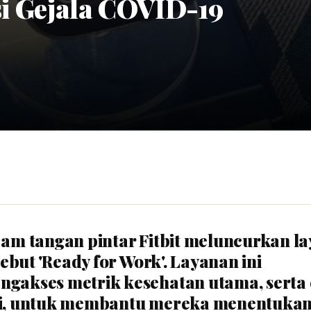
ksi Gejala COVID-19
 jam tangan pintar Fitbit meluncurkan l
but 'Ready for Work'. Layanan ini
akses metrik kesehatan utama, serta 
iri, untuk membantu mereka menentuka