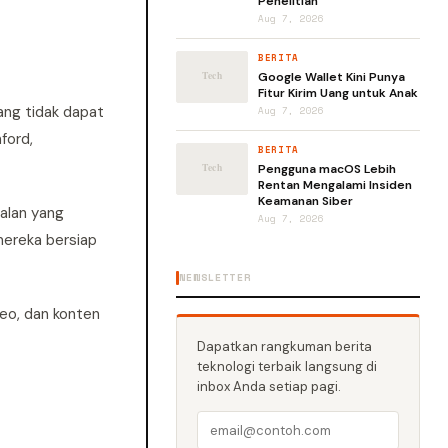
Penelitian
Aug 7, 2026
BERITA
Google Wallet Kini Punya
Fitur Kirim Uang untuk Anak
ang tidak dapat
Aug 7, 2026
ford,
BERITA
Pengguna macOS Lebih
Rentan Mengalami Insiden
Keamanan Siber
balan yang
Aug 7, 2026
mereka bersiap
NEWSLETTER
eo, dan konten
Dapatkan rangkuman berita
teknologi terbaik langsung di
inbox Anda setiap pagi.