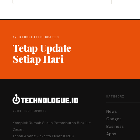
// NEWSLETTER GRATIS
Tetap Update
Setiap Hari
KATEGORI
YOUR TECH UPDATE
News
Gadget
Komplek Rumah Susun Petamburan Blok 1 Lt.
Business
Dasar,
Apps
Tanah Abang, Jakarta Pusat 10260