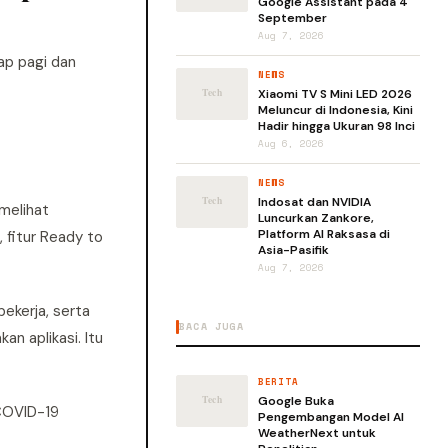
Google Assistant pada 4
September
Aug 7, 2026
ap pagi dan
NEWS
Xiaomi TV S Mini LED 2026
Meluncur di Indonesia, Kini
Hadir hingga Ukuran 98 Inci
Aug 6, 2026
NEWS
Indosat dan NVIDIA
melihat
Luncurkan Zankore,
Platform AI Raksasa di
, fitur Ready to
Asia-Pasifik
Aug 7, 2026
ekerja, serta
BACA JUGA
n aplikasi. Itu
BERITA
Google Buka
 COVID-19
Pengembangan Model AI
WeatherNext untuk