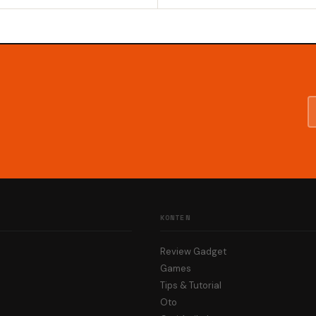
KONTEN
Review Gadget
Games
Tips & Tutorial
Oto