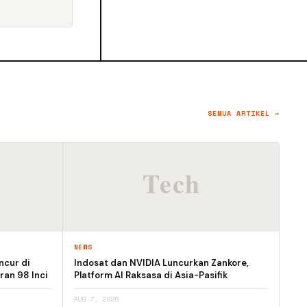
SEMUA ARTIKEL →
NEWS
ncur di
Indosat dan NVIDIA Luncurkan Zankore,
ran 98 Inci
Platform AI Raksasa di Asia-Pasifik
AUG 7, 2026