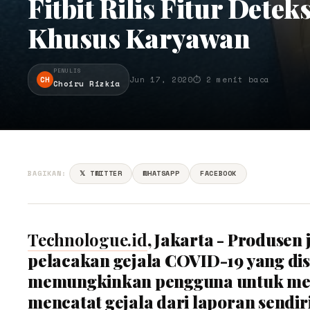
Fitbit Rilis Fitur Dete
Khusus Karyawan
PENULIS
CH
Jun 17, 2020
⏱ 2 menit baca
Choiru Rizkia
BAGIKAN:
𝕏 TWITTER
WHATSAPP
FACEBOOK
Technologue.id
, Jakarta - Produsen
pelacakan gejala COVID-19 yang dise
memungkinkan pengguna untuk meng
mencatat gejala dari laporan send