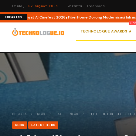
Friday,
07 August 2026
· Jakarta, Indonesia
tor AI lewat AI Cinefest 2026
FiberHome Dorong Modernisasi Infrastruktur
BREAKING
TECHNOLOGUE AWARDS ★
BERANDA
/
NEWS
/
LATEST NEWS
/
FITBIT RILIS FITUR DET
NEWS
LATEST NEWS