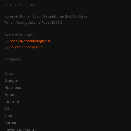
YOUR TECH UPDATE
Komplek Rumah Susun Petamburan Blok 1 Lt. Dasar,
Tanah Abang, Jakarta Pusat 10260
📞 087878477366
✉️
redaksi@technologue.id
✉️
hai@technologue.id
KATEGORI
News
Gadget
Business
Apps
Internet
Oto
Tips
Forum
Lowongan Kerja