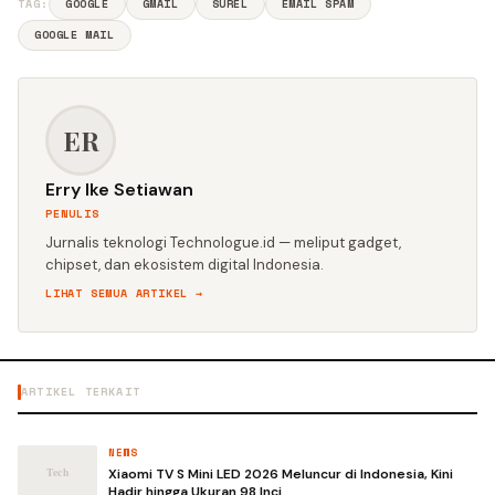
TAG:
GOOGLE
GMAIL
SUREL
EMAIL SPAM
GOOGLE MAIL
ER
Erry Ike Setiawan
PENULIS
Jurnalis teknologi Technologue.id — meliput gadget,
chipset, dan ekosistem digital Indonesia.
LIHAT SEMUA ARTIKEL →
ARTIKEL TERKAIT
NEWS
Xiaomi TV S Mini LED 2026 Meluncur di Indonesia, Kini
Hadir hingga Ukuran 98 Inci