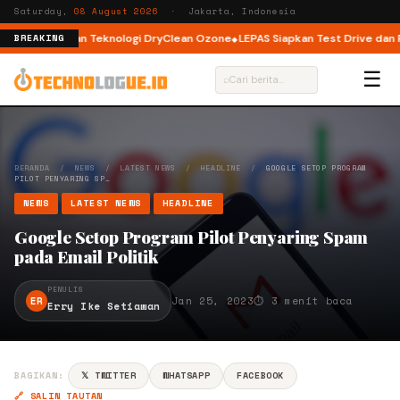
Saturday,
08 August 2026
· Jakarta, Indonesia
 Load dengan Teknologi DryClean Ozone
LEPAS Siapkan Test Drive dan Pro
BREAKING
☰
⌕
BERANDA
/
NEWS
/
LATEST NEWS
/
HEADLINE
/
GOOGLE SETOP PROGRAM
PILOT PENYARING SP…
NEWS
LATEST NEWS
HEADLINE
Google Setop Program Pilot Penyaring Spam
pada Email Politik
PENULIS
ER
Jan 25, 2023
⏱ 3 menit baca
Erry Ike Setiawan
BAGIKAN:
𝕏 TWITTER
WHATSAPP
FACEBOOK
🔗 SALIN TAUTAN