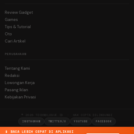
Review Gadget
Games
Tips & Tutorial
Oto
Cari Artikel
PERUSAHAAN
Tentang Kami
Redaksi
Lowongan Kerja
Pasang Iklan
Kebijakan Privasi
© 2026 TECHNOLOGUE.ID · HAK CIPTA DILINDUNGI
INSTAGRAM
TWITTER/X
YOUTUBE
FACEBOOK
📱 BACA LEBIH CEPAT DI APLIKASI