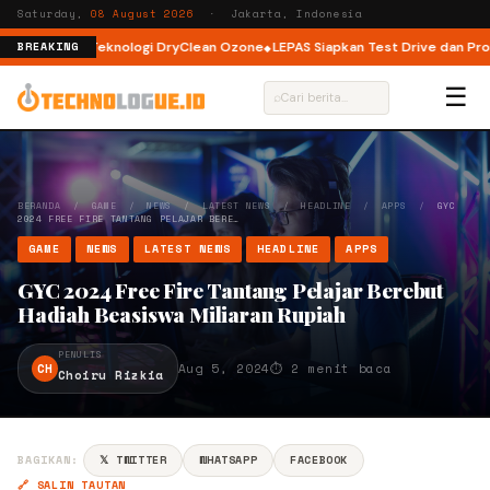
Saturday,
08 August 2026
· Jakarta, Indonesia
ad dengan Teknologi DryClean Ozone
LEPAS Siapkan Test Drive dan Program
BREAKING
☰
⌕
BERANDA
/
GAME
/
NEWS
/
LATEST NEWS
/
HEADLINE
/
APPS
/
GYC
2024 FREE FIRE TANTANG PELAJAR BERE…
GAME
NEWS
LATEST NEWS
HEADLINE
APPS
GYC 2024 Free Fire Tantang Pelajar Berebut
Hadiah Beasiswa Miliaran Rupiah
PENULIS
CH
Aug 5, 2024
⏱ 2 menit baca
Choiru Rizkia
BAGIKAN:
𝕏 TWITTER
WHATSAPP
FACEBOOK
🔗 SALIN TAUTAN