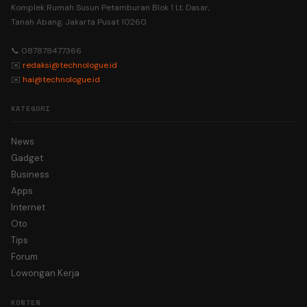
Komplek Rumah Susun Petamburan Blok 1 Lt. Dasar,
Tanah Abang, Jakarta Pusat 10260
📞 087878477366
✉️
redaksi@technologue.id
✉️
hai@technologue.id
KATEGORI
News
Gadget
Business
Apps
Internet
Oto
Tips
Forum
Lowongan Kerja
KONTEN