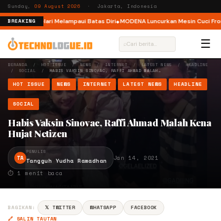
Sunday,
09 August 2026
· Jakarta, Indonesia
lar, Ajak Pelari Melampaui Batas Diri
MODENA Luncurkan Mesin Cuci Front
BREAKING
☰
⌕
BERANDA
/
HOT ISSUE
/
NEWS
/
INTERNET
/
LATEST NEWS
/
HEADLINE
/
SOCIAL
/
HABIS VAKSIN SINOVAC, RAFFI AHMAD MALAH…
HOT ISSUE
NEWS
INTERNET
LATEST NEWS
HEADLINE
SOCIAL
Habis Vaksin Sinovac, Raffi Ahmad Malah Kena
Hujat Netizen
PENULIS
TA
Jan 14, 2021
Tangguh Yudha Ramadhan
⏱ 1 menit baca
BAGIKAN:
𝕏 TWITTER
WHATSAPP
FACEBOOK
🔗 SALIN TAUTAN