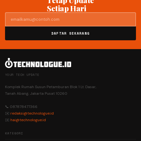
Tetap Update
Setiap Hari
DAFTAR SEKARANG
YOUR TECH UPDATE
Komplek Rumah Susun Petamburan Blok 1 Lt. Dasar,
Tanah Abang, Jakarta Pusat 10260
📞 087878477366
✉️
redaksi@technologue.id
✉️
hai@technologue.id
KATEGORI