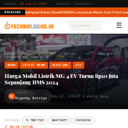
Sunday,
09 August 2026
· Jakarta, Indonesia
ak Pelari Melampaui Batas Diri
MODENA Luncurkan Mesin Cuci Front Load 
BREAKING
☰
⌕
BERANDA
/
NEWS
/
LATEST NEWS
/
HEADLINE
/
OTO
/
HARGA MOBIL
LISTRIK MG 4 EV TURUN RP10 …
NEWS
LATEST NEWS
HEADLINE
OTO
Harga Mobil Listrik MG 4 EV Turun Rp10 Juta
Sepanjang IIMS 2024
PENULIS
RI
Feb 22, 2024
⏱ 2 menit baca
Riyandy Aristyo
BAGIKAN:
𝕏 TWITTER
WHATSAPP
FACEBOOK
🔗 SALIN TAUTAN