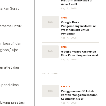
Platform AI Raksasa di
Asia-Pasifik
sarkan Surat
Aug 7, 2026
GAME
Google Buka
bersama untuk
Pengembangan Model AI
WeatherNext untuk
Penelitian
Aug 7, 2026
i kreatif, dan
GAME
lobal," ujar
Google Wallet Kini Punya
Fitur Kirim Uang untuk Anak
Aug 7, 2026
an atlet dan
BACA JUGA
 pendidikan,
BERITA
Pengguna macOS Lebih
Rentan Mengalami Insiden
Keamanan Siber
dukung prestasi
Aug 7, 2026