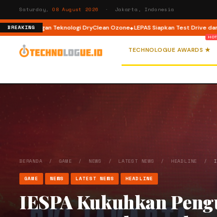
Saturday,
08 August 2026
· Jakarta, Indonesia
d dengan Teknologi DryClean Ozone
LEPAS Siapkan Test Drive dan Program 
BREAKING
TECHNOLOGUE AWARDS ★
BERANDA
/
GAME
/
NEWS
/
LATEST NEWS
/
HEADLINE
/
GAME
NEWS
LATEST NEWS
HEADLINE
IESPA Kukuhkan Pengu