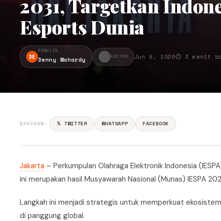
2031, Targetkan Indone
Esports Dunia
PENULIS
DE
Jun 9, 2026
⏱ 3 menit b
EDITOR
Denny Mahardy
BAGIKAN:
𝕏 TWITTER
WHATSAPP
FACEBOOK
Jakarta
– Perkumpulan Olahraga Elektronik Indonesia (IESP
ini merupakan hasil Musyawarah Nasional (Munas) IESPA 2026
Langkah ini menjadi strategis untuk memperkuat ekosistem 
di panggung global.