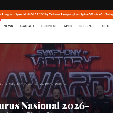
Spesial di GIIAS 2026
Telkom Rampungkan Spin-Off InfraCo Tahap 2, InfraN
NEWS
GADGET
BUSINESS
APPS
INTERNET
OTO
IESPA KUKUHKAN PENGURUS NASIONAL 2026-2…
rus Nasional 2026-