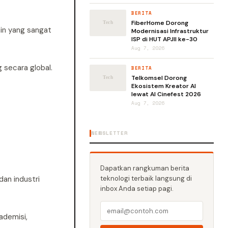
BERITA
FiberHome Dorong
ain yang sangat
Modernisasi Infrastruktur
ISP di HUT APJII ke-30
Aug 7, 2026
 secara global.
BERITA
Telkomsel Dorong
Ekosistem Kreator AI
lewat AI Cinefest 2026
Aug 7, 2026
NEWSLETTER
Dapatkan rangkuman berita
an industri
teknologi terbaik langsung di
inbox Anda setiap pagi.
ademisi,