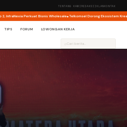
TENTANG KAMI
REDAKSI
IKLAN
KONTAK
exia Perkuat Bisnis Wholesale
Telkomsel Dorong Ekosistem Kreator AI lew
TIPS
FORUM
LOWONGAN KERJA
⌕