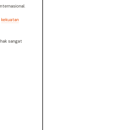
nternasional.
i
kekuatan
ihak sangat