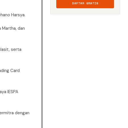
DAFTAR GRATIS
ehano Harsya.
a Martha, dan
asit, serta
ading Card
paya IESPA
bermitra dengan