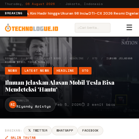
Thursday,
06 August 2026
· Jakarta, Indonesia
i Indonesia, Kini Hadir hingga Ukuran 98 Inci
DTI-CX 2026 Resmi Digelar, Pe
BREAKING
☰
⌕
BERANDA
/
NEWS
/
LATEST NEWS
/
HEADLINE
/
OTO
/
ILMUAN JELASKAN
ALASAN MOBIL TESLA BISA…
NEWS
LATEST NEWS
HEADLINE
OTO
Ilmuan Jelaskan Alasan Mobil Tesla Bisa
Mendeteksi 'Hantu'
PENULIS
RI
Feb 5, 2024
⏱ 2 menit baca
Riyandy Aristyo
BAGIKAN:
𝕏 TWITTER
WHATSAPP
FACEBOOK
🔗 SALIN TAUTAN