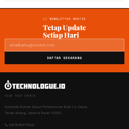
// NEWSLETTER GRATIS
Tetap Update
Setiap Hari
DAFTAR SEKARANG
YOUR TECH UPDATE
Komplek Rumah Susun Petamburan Blok 1 Lt. Dasar,
Tanah Abang, Jakarta Pusat 10260
📞 087878477366