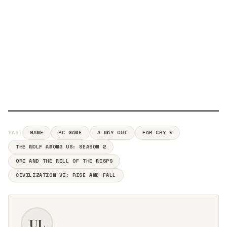
TAG:
GAME
PC GAME
A WAY OUT
FAR CRY 5
THE WOLF AMONG US: SEASON 2
ORI AND THE WILL OF THE WISPS
CIVILIZATION VI: RISE AND FALL
UL