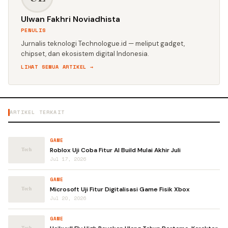
Ulwan Fakhri Noviadhista
PENULIS
Jurnalis teknologi Technologue.id — meliput gadget,
chipset, dan ekosistem digital Indonesia.
LIHAT SEMUA ARTIKEL →
ARTIKEL TERKAIT
GAME
Roblox Uji Coba Fitur AI Build Mulai Akhir Juli
Jul 17, 2026
GAME
Microsoft Uji Fitur Digitalisasi Game Fisik Xbox
Jul 20, 2026
GAME