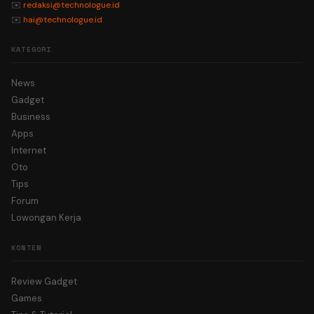
✉️
redaksi@technologue.id
✉️
hai@technologue.id
KATEGORI
News
Gadget
Business
Apps
Internet
Oto
Tips
Forum
Lowongan Kerja
KONTEN
Review Gadget
Games