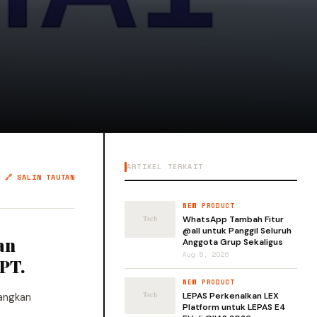
ARTIKEL TERKAIT
🔗 SALIN TAUTAN
NEW PRODUCT
WhatsApp Tambah Fitur
@all untuk Panggil Seluruh
an
Anggota Grup Sekaligus
Aug 5, 2026
PT.
NEW PRODUCT
angkan
LEPAS Perkenalkan LEX
Platform untuk LEPAS E4