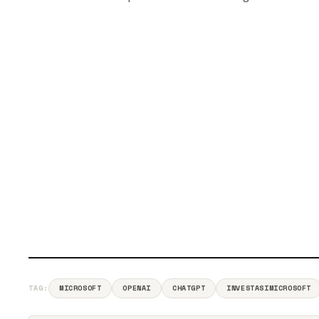
TAG:
MICROSOFT
OPENAI
CHATGPT
INVESTASIMICROSOFT