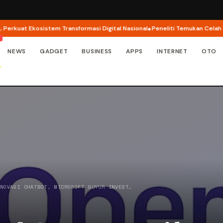
uat Ekosistem Transformasi Digital Nasional
Peneliti Temukan Celah Keama
NEWS
GADGET
BUSINESS
APPS
INTERNET
OTO
INOVASI CHATBOT, MICROSOFT GUYUR INVEST…