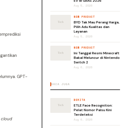
EV di GIIAS 2026
Aug 5, 2026
NEW PRODUCT
BYD Tak Mau Perang Harga,
Pilih Adu Kualitas dan
Layanan
emprediksi
Aug 5, 2026
NEW PRODUCT
Ini Tanggal Resmi Minecraft
gantikan
Bakal Meluncur di Nintendo
Switch 2
Aug 6, 2026
belumnya. GPT-
BACA JUGA
BERITA
ETLE Face Recognition:
Pelat Nomor Palsu Kini
Terdeteksi
s
cloud
Aug 6, 2026