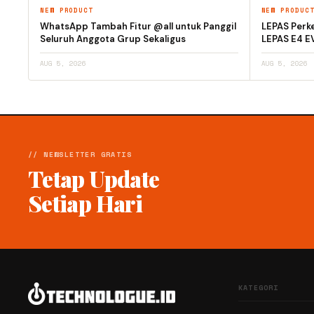
NEW PRODUCT
NEW PRODUC
WhatsApp Tambah Fitur @all untuk Panggil
LEPAS Perke
Seluruh Anggota Grup Sekaligus
LEPAS E4 E
AUG 5, 2026
AUG 5, 2026
// NEWSLETTER GRATIS
Tetap Update
Setiap Hari
KATEGORI