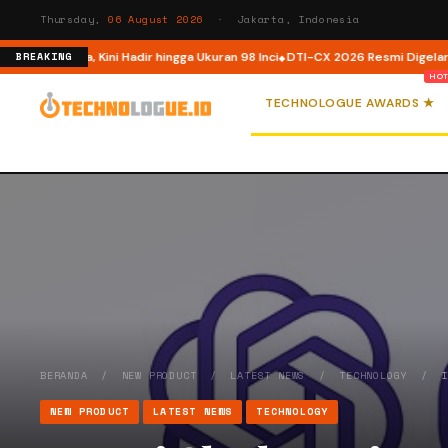
Thursday,
06 August 2026
· Jakarta, Indonesia
Indonesia, Kini Hadir hingga Ukuran 98 Inci
DTI-CX 2026 Resmi Digelar, Perk
BREAKING
TECHNOLOGUE AWARDS ★
BERANDA
/
NEW PRODUCT
/
LATEST NEWS
/
TECHNOLOGY
/
NEW PRODUCT
LATEST NEWS
TECHNOLOGY