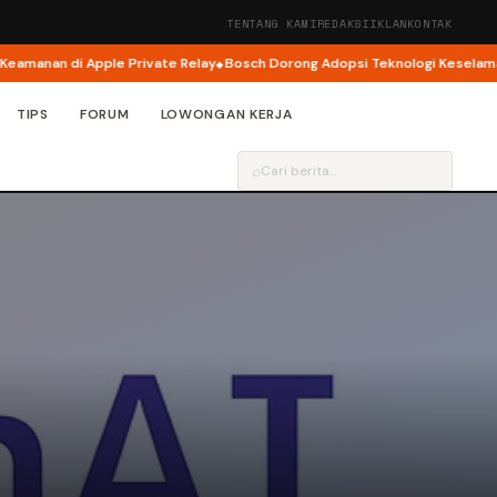
TENTANG KAMI
REDAKSI
IKLAN
KONTAK
nan di Apple Private Relay
Bosch Dorong Adopsi Teknologi Keselamatan J
TIPS
FORUM
LOWONGAN KERJA
⌕