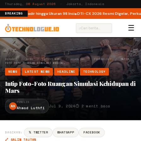
Thursday,
06 August 2026
· Jakarta, Indonesia
ia, Kini Hadir hingga Ukuran 98 Inci
DTI-CX 2026 Resmi Digelar, Perkuat Ek
BREAKING
☰
⌕
BERANDA
/
NEWS
/
LATEST NEWS
/
HEADLINE
/
TECHNOLOGY
/
INTIP
FOTO-FOTO RUANGAN SIMULASI KEHIDU…
NEWS
LATEST NEWS
HEADLINE
TECHNOLOGY
Intip Foto-Foto Ruangan Simulasi Kehidupan di
Mars
PENULIS
AH
Jul 9, 2024
⏱ 2 menit baca
Ahmad Luthfi
BAGIKAN:
𝕏 TWITTER
WHATSAPP
FACEBOOK
🔗 SALIN TAUTAN