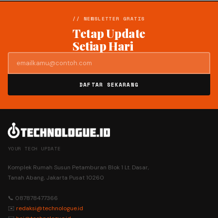
// NEWSLETTER GRATIS
Tetap Update
Setiap Hari
DAFTAR SEKARANG
YOUR TECH UPDATE
Komplek Rumah Susun Petamburan Blok 1 Lt. Dasar,
Tanah Abang, Jakarta Pusat 10260
📞 087878477366
✉️
redaksi@technologue.id