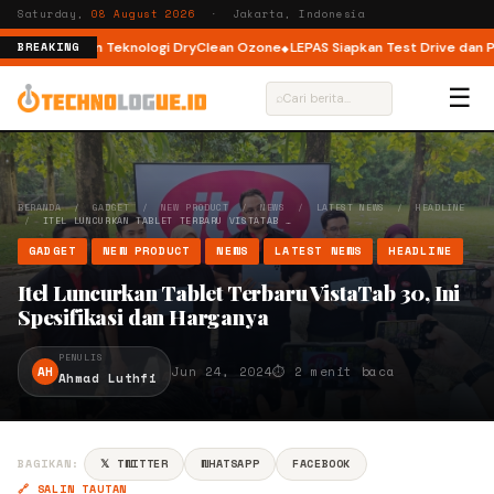
Saturday,
08 August 2026
· Jakarta, Indonesia
Load dengan Teknologi DryClean Ozone
LEPAS Siapkan Test Drive dan Prog
BREAKING
☰
⌕
BERANDA
/
GADGET
/
NEW PRODUCT
/
NEWS
/
LATEST NEWS
/
HEADLINE
/
ITEL LUNCURKAN TABLET TERBARU VISTATAB …
GADGET
NEW PRODUCT
NEWS
LATEST NEWS
HEADLINE
Itel Luncurkan Tablet Terbaru VistaTab 30, Ini
Spesifikasi dan Harganya
PENULIS
AH
Jun 24, 2024
⏱ 2 menit baca
Ahmad Luthfi
BAGIKAN:
𝕏 TWITTER
WHATSAPP
FACEBOOK
🔗 SALIN TAUTAN