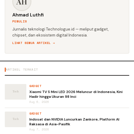
AH
Ahmad Luthfi
PENULIS
Jurnalis teknologi Technologue.id — meliput gadget,
chipset, dan ekosistem digital Indonesia.
LIHAT SEMUA ARTIKEL →
ARTIKEL TERKAIT
GADGET
Xiaomi TV S Mini LED 2026 Meluncur di Indonesia, Kini
Hadir hingga Ukuran 98 Inci
Aug 6, 2026
GADGET
Indosat dan NVIDIA Luncurkan Zankore, Platform AI
Raksasa di Asia-Pasifik
Aug 7, 2026