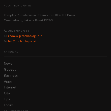
YOUR TECH UPDATE
Komplek Rumah Susun Petamburan Blok 1 Lt. Dasar,
Tanah Abang, Jakarta Pusat 10260
📞 087878477366
✉️
redaksi@technologue.id
✉️
hai@technologue.id
KATEGORI
News
Gadget
Business
Apps
Internet
Oto
Tips
Forum