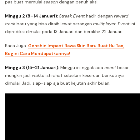
pas buat memulai
season
dengan penuh aksi.
Minggu 2 (8–14 Januari):
Streak Event
hadir dengan
reward
track
baru yang bisa diraih lewat serangan
multiplayer
.
Event
ini
diprediksi dimulai pada 13 Januari dan berakhir 22 Januari.
Baca Juga:
Genshin Impact Bawa Skin Baru Buat Hu Tao,
Begini Cara Mendapatkannya!
Minggu 3 (15–21 Januari):
Minggu ini nggak ada
event
besar,
mungkin jadi waktu istirahat sebelum keseruan berikutnya
dimulai. Jadi, siap-siap aja buat kejutan akhir bulan.