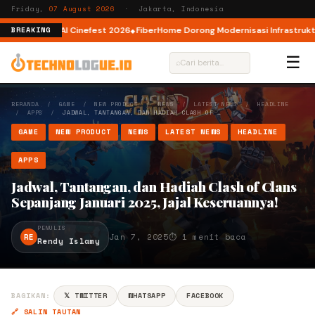
Friday,
07 August 2026
· Jakarta, Indonesia
 AI lewat AI Cinefest 2026
FiberHome Dorong Modernisasi Infrastruktur IS
BREAKING
☰
⌕
BERANDA
/
GAME
/
NEW PRODUCT
/
NEWS
/
LATEST NEWS
/
HEADLINE
/
APPS
/
JADWAL, TANTANGAN, DAN HADIAH CLASH OF …
GAME
NEW PRODUCT
NEWS
LATEST NEWS
HEADLINE
APPS
Jadwal, Tantangan, dan Hadiah Clash of Clans
Sepanjang Januari 2025, Jajal Keseruannya!
PENULIS
RE
Jan 7, 2025
⏱ 1 menit baca
Rendy Islamy
BAGIKAN:
𝕏 TWITTER
WHATSAPP
FACEBOOK
🔗 SALIN TAUTAN