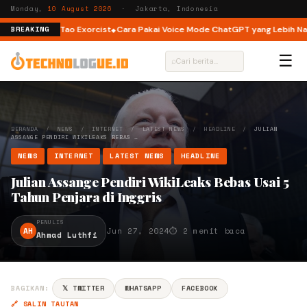
Monday,
10 August 2026
· Jakarta, Indonesia
 hingga The Tao Exorcist
Cara Pakai Voice Mode ChatGPT yang Lebih Natur
BREAKING
☰
⌕
BERANDA
/
NEWS
/
INTERNET
/
LATEST NEWS
/
HEADLINE
/
JULIAN
ASSANGE PENDIRI WIKILEAKS BEBAS …
NEWS
INTERNET
LATEST NEWS
HEADLINE
Julian Assange Pendiri WikiLeaks Bebas Usai 5
Tahun Penjara di Inggris
PENULIS
AH
Jun 27, 2024
⏱ 2 menit baca
Ahmad Luthfi
BAGIKAN:
𝕏 TWITTER
WHATSAPP
FACEBOOK
🔗 SALIN TAUTAN