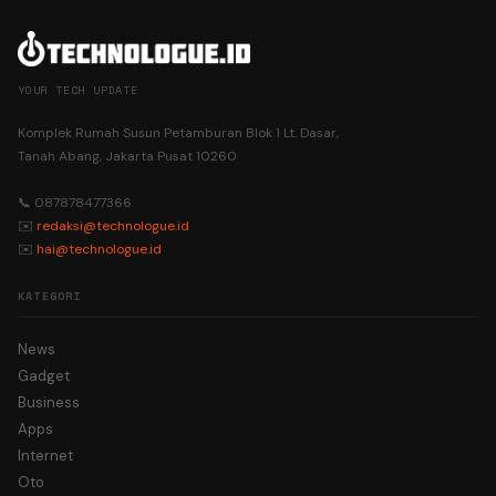
YOUR TECH UPDATE
Komplek Rumah Susun Petamburan Blok 1 Lt. Dasar,
Tanah Abang, Jakarta Pusat 10260
📞 087878477366
✉️
redaksi@technologue.id
✉️
hai@technologue.id
KATEGORI
News
Gadget
Business
Apps
Internet
Oto