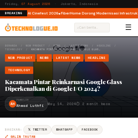
Friday,
07 August 2026
· Jakarta, Indonesia
or AI lewat AI Cinefest 2026
FiberHome Dorong Modernisasi Infrastruktur 
BREAKING
☰
⌕
BERANDA
/
NEW PRODUCT
/
NEWS
/
LATEST NEWS
/
HEADLINE
/
TECHNOLOGY
/
KACAMATA PINTAR REINKARNASI GOOGLE GLAS…
NEW PRODUCT
NEWS
LATEST NEWS
HEADLINE
TECHNOLOGY
Kacamata Pintar Reinkarnasi Google Glass
Diperkenalkan di Google I/O 2024?
PENULIS
AH
May 14, 2024
⏱ 2 menit baca
Ahmad Luthfi
BAGIKAN:
𝕏 TWITTER
WHATSAPP
FACEBOOK
🔗 SALIN TAUTAN