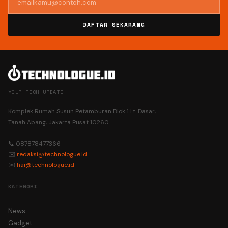
DAFTAR SEKARANG
YOUR TECH UPDATE
Komplek Rumah Susun Petamburan Blok 1 Lt. Dasar,
Tanah Abang, Jakarta Pusat 10260
📞 087878477366
✉️
redaksi@technologue.id
✉️
hai@technologue.id
KATEGORI
News
Gadget