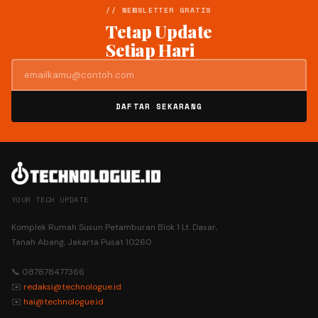
// NEWSLETTER GRATIS
Tetap Update
Setiap Hari
DAFTAR SEKARANG
YOUR TECH UPDATE
Komplek Rumah Susun Petamburan Blok 1 Lt. Dasar,
Tanah Abang, Jakarta Pusat 10260
📞 087878477366
✉️
redaksi@technologue.id
✉️
hai@technologue.id