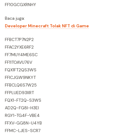
FF10GCGXRNHY
Baca juga:
Developer Minecraft Tolak NFT di Game
FFBCT7P7N2P2
FFAC2YXE6RF2
FF7MUY4ME6SC
FF11TOAVU76V
FQX1FT2QS3WS
FFICJGW9NKYT
FFBCLQ6S7W25
FFPLUED93XRT
FQX1-FT2Q-S3WS
AD2Q-FG8I-H3EI
RGY1-TG4F-VBE4
FFXV-GG8N-U4YB
FFMC-LJES-SCR7