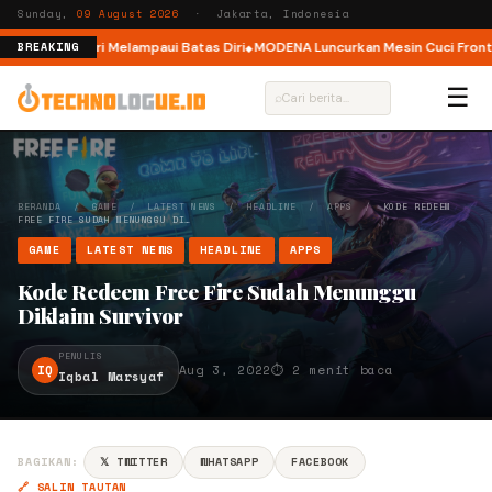
Sunday,
09 August 2026
· Jakarta, Indonesia
, Ajak Pelari Melampaui Batas Diri
MODENA Luncurkan Mesin Cuci Front L
BREAKING
☰
⌕
BERANDA
/
GAME
/
LATEST NEWS
/
HEADLINE
/
APPS
/
KODE REDEEM
FREE FIRE SUDAH MENUNGGU DI…
GAME
LATEST NEWS
HEADLINE
APPS
Kode Redeem Free Fire Sudah Menunggu
Diklaim Survivor
PENULIS
IQ
Aug 3, 2022
⏱ 2 menit baca
Iqbal Marsyaf
BAGIKAN:
𝕏 TWITTER
WHATSAPP
FACEBOOK
🔗 SALIN TAUTAN