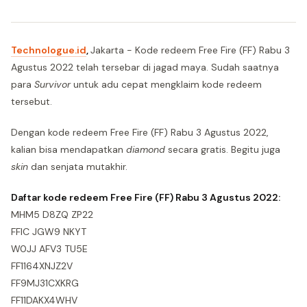
Technologue.id
,
Jakarta - Kode redeem Free Fire (FF) Rabu 3
Agustus 2022 telah tersebar di jagad maya. Sudah saatnya
para
Survivor
untuk adu cepat mengklaim kode redeem
tersebut.
Dengan kode redeem Free Fire (FF) Rabu 3 Agustus 2022,
kalian bisa mendapatkan
diamond
secara gratis. Begitu juga
skin
dan senjata mutakhir.
Daftar kode redeem Free Fire (FF) Rabu 3 Agustus 2022:
MHM5 D8ZQ ZP22
FFIC JGW9 NKYT
W0JJ AFV3 TU5E
FF1164XNJZ2V
FF9MJ31CXKRG
FF11DAKX4WHV