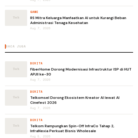
GAME
RS Mitra Keluarga Manfaatkan AI untuk Kurangi Beban
Administrasi Tenaga Kesehatan
Aug 7, 2026
BACA JUGA
BERITA
FiberHome Dorong Modernisasi Infrastruktur ISP di HUT
APJII ke-30
Aug 7, 2026
BERITA
Telkomsel Dorong Ekosistem Kreator AI lewat AI
Cinefest 2026
Aug 7, 2026
BERITA
Telkom Rampungkan Spin-Off InfraCo Tahap 2,
InfraNexia Perkuat Bisnis Wholesale
Aug 8, 2026