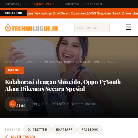
Saturday,
08 August 2026
· Jakarta, Indonesia
nt Load dengan Teknologi DryClean Ozone
LEPAS Siapkan Test Drive dan P
BREAKING
☰
⌕
BERANDA
/
GADGET
/
KOLABORASI DENGAN SHISEIDO, OPPO F7 YOU…
GADGET
Kolaborasi dengan Shiseido, Oppo F7 Youth
Akan Dikemas Secara Spesial
PENULIS
AL
May 22, 2018
⏱ 2 menit baca
Aldi
BAGIKAN:
𝕏 TWITTER
WHATSAPP
FACEBOOK
🔗 SALIN TAUTAN