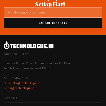
Setiap Hari
DAFTAR SEKARANG
YOUR TECH UPDATE
Komplek Rumah Susun Petamburan Blok 1 Lt. Dasar,
Tanah Abang, Jakarta Pusat 10260
📞 087878477366
✉️
redaksi@technologue.id
✉️
hai@technologue.id
KATEGORI